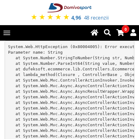
★
★
★
★
★
4,96
48 recenzii
0
Toggle
navigation
System.Web.HttpException (0x80004005): Error executin
Parameter name: String

   at System.Number.StringToNumber(String str, Number
   at System.Number.ParseInt64(String value, NumberSt
   at dufeksoft.ecommerce.lib.Controllers.Ecommerce.Q
   at lambda_method(Closure , ControllerBase , Object
   at System.Web.Mvc.ControllerActionInvoker.InvokeAc
   at System.Web.Mvc.Async.AsyncControllerActionInvok
   at System.Web.Mvc.Async.AsyncResultWrapper.Wrapped
   at System.Web.Mvc.Async.AsyncControllerActionInvok
   at System.Web.Mvc.Async.AsyncControllerActionInvok
   at System.Web.Mvc.Async.AsyncControllerActionInvok
   at System.Web.Mvc.Async.AsyncControllerActionInvok
   at System.Web.Mvc.Async.AsyncControllerActionInvok
   at System.Web.Mvc.Async.AsyncControllerActionInvok
   at System.Web.Mvc.Async.AsyncControllerActionInvok
   at System.Web.Mvc.Async.AsyncControllerActionInvok