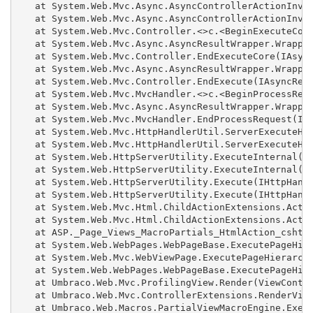
   at System.Web.Mvc.Async.AsyncControllerActionInvok
   at System.Web.Mvc.Async.AsyncControllerActionInvok
   at System.Web.Mvc.Controller.<>c.<BeginExecuteCore
   at System.Web.Mvc.Async.AsyncResultWrapper.Wrapped
   at System.Web.Mvc.Controller.EndExecuteCore(IAsync
   at System.Web.Mvc.Async.AsyncResultWrapper.Wrapped
   at System.Web.Mvc.Controller.EndExecute(IAsyncResu
   at System.Web.Mvc.MvcHandler.<>c.<BeginProcessRequ
   at System.Web.Mvc.Async.AsyncResultWrapper.Wrapped
   at System.Web.Mvc.MvcHandler.EndProcessRequest(IAs
   at System.Web.Mvc.HttpHandlerUtil.ServerExecuteHtt
   at System.Web.Mvc.HttpHandlerUtil.ServerExecuteHtt
   at System.Web.HttpServerUtility.ExecuteInternal(IH
   at System.Web.HttpServerUtility.ExecuteInternal(IH
   at System.Web.HttpServerUtility.Execute(IHttpHandl
   at System.Web.HttpServerUtility.Execute(IHttpHandl
   at System.Web.Mvc.Html.ChildActionExtensions.Actio
   at System.Web.Mvc.Html.ChildActionExtensions.Actio
   at ASP._Page_Views_MacroPartials_HtmlAction_cshtml
   at System.Web.WebPages.WebPageBase.ExecutePageHier
   at System.Web.Mvc.WebViewPage.ExecutePageHierarchy
   at System.Web.WebPages.WebPageBase.ExecutePageHier
   at Umbraco.Web.Mvc.ProfilingView.Render(ViewContex
   at Umbraco.Web.Mvc.ControllerExtensions.RenderView
   at Umbraco.Web.Macros.PartialViewMacroEngine.Execu