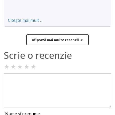
Citește mai mult ...
Afișează mai multe recenzii >
Scrie o recenzie
★
★
★
★
★
Nume și prenume