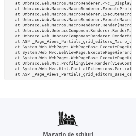
   at Umbraco.Web.Macros.MacroRenderer.<>c__DisplayCl
   at Umbraco.Web.Macros.MacroRenderer.ExecuteProfile
   at Umbraco.Web.Macros.MacroRenderer.ExecuteMacroWi
   at Umbraco.Web.Macros.MacroRenderer.ExecuteMacroOf
   at Umbraco.Web.Macros.MacroRenderer.Render(MacroMo
   at Umbraco.Web.UmbracoComponentRenderer.RenderMacr
   at Umbraco.Web.UmbracoComponentRenderer.RenderMacr
   at ASP._Page_Views_Partials_grid_editors_Macro_csh
   at System.Web.WebPages.WebPageBase.ExecutePageHier
   at System.Web.Mvc.WebViewPage.ExecutePageHierarchy
   at System.Web.WebPages.WebPageBase.ExecutePageHier
   at Umbraco.Web.Mvc.ProfilingView.Render(ViewContex
   at System.Web.Mvc.Html.PartialExtensions.Partial(H
   at ASP._Page_Views_Partials_grid_editors_Base_csh
Magazin de schiuri