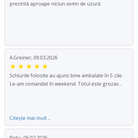
prezintă aproape niciun semn de uzură.
A.Greiner, 09.03.2026
★
★
★
★
★
Schiurile folosite au ajuns bine ambalate în 5 zile.
Le-am comandat în weekend. Totul este grozav...
Citește mai mult ...
Beky, 06.02.2026