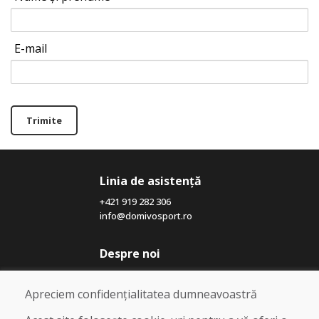
E-mail
Trimite
Linia de asistență
+421 919 282 306
info@domivosport.ro
Despre noi
Blog
Despre noi
Apreciem confidențialitatea dumneavoastră
Magazin
Contact