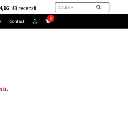
4,96
48 recenzii
0
O
Contact
mis.