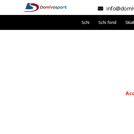
info@domiv
Schi
Schi fond
Skia
Acc