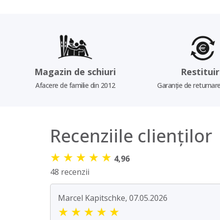
Magazin de schiuri
Restitui
Afacere de familie din 2012
Garanție de returnare
Recenziile clienților
★
★
★
★
★
4,96
48 recenzii
Marcel Kapitschke, 07.05.2026
★
★
★
★
★