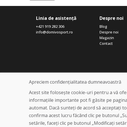
Linia de asistență
Despre noi
+421 919 282 306
Blog
info@domivosport.ro
Despre noi
Magazin
Contact
Apreciem confidențialitatea dumneavoastră
Acest site folosește cookie-uri pentru a vă of
informațiile importante pot fi găsite pe pagin
automat. Dacă sunteți de acord să acceptați toa
confirma acest lucru făcând clic pe butonul „Sun
setările, faceți clic pe butonul „Modificați setăr