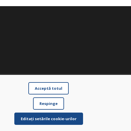
Acceptă totul
Respinge
Editați setările cookie-urilor