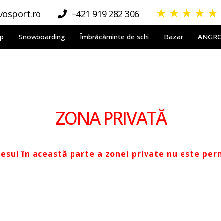
★
★
★
★
★
osport.ro
+421 919 282 306
lp
Snowboarding
Îmbrăcăminte de schi
Bazar
ANGR
ZONA PRIVATĂ
esul în această parte a zonei private nu este per