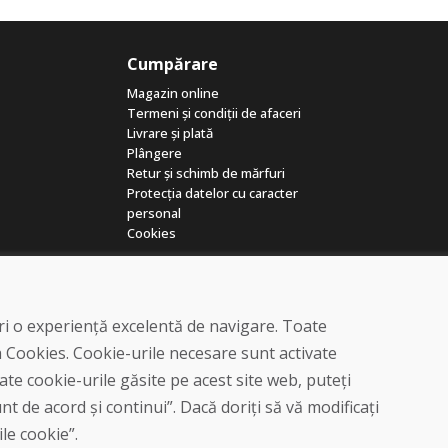
Cumpărare
Magazin online
Termeni și condiții de afaceri
Livrare și plată
Plângere
Retur și schimb de mărfuri
Protecția datelor cu caracter
personal
Cookies
eri o experiență excelentă de navigare. Toate
a Cookies. Cookie-urile necesare sunt activate
te cookie-urile găsite pe acest site web, puteți
© DOMIVOSPORT 2026, Toate drepturile rezervate
t de acord și continui”. Dacă doriți să vă modificați
DUFEKSOFT
-
crearea site-ului web
,
crearea de magazine electronice
ile cookie”.