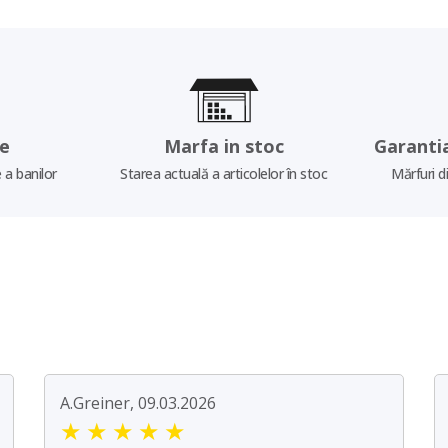
re
Marfa in stoc
Garanti
 a banilor
Starea actuală a articolelor în stoc
Mărfuri d
A.Greiner, 09.03.2026
★
★
★
★
★