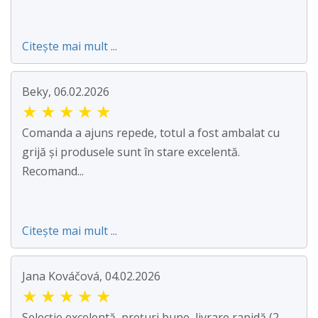
Citește mai mult ...
Beky, 06.02.2026
★
★
★
★
★
Comanda a ajuns repede, totul a fost ambalat cu
grijă și produsele sunt în stare excelentă.
Recomand...
Citește mai mult ...
Jana Kováčová, 04.02.2026
★
★
★
★
★
Selecție excelentă, prețuri bune, livrare rapidă (2