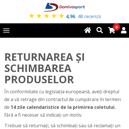
★
★
★
★
★
4,96
48 recenzii
0
Toggle
navigation
RETURNAREA ȘI
SCHIMBAREA
PRODUSELOR
În conformitate cu legislația europeană, aveți dreptul
de a vă retrage din contractul de cumpărare în termen
de
14 zile calendaristice de la primirea coletului
,
fără a fi necesar să indicați un motiv.
Trebuie să returnați, să schimbați sau să reclamați un