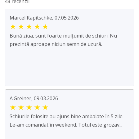
48 recenzii
Marcel Kapitschke, 07.05.2026
★
★
★
★
★
Bună ziua, sunt foarte mulțumit de schiuri. Nu
prezintă aproape niciun semn de uzură.
A.Greiner, 09.03.2026
★
★
★
★
★
Schiurile folosite au ajuns bine ambalate în 5 zile.
Le-am comandat în weekend. Totul este grozav...