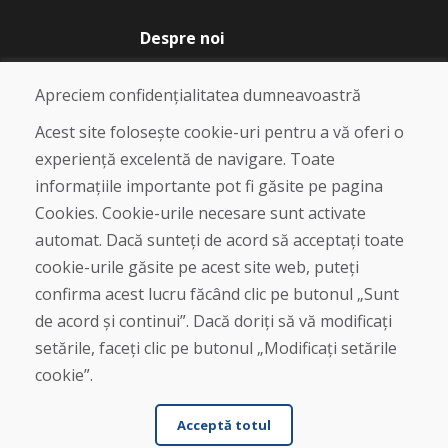
Despre noi
Blog
Despre noi
Apreciem confidențialitatea dumneavoastră
Magazin
Contact
Acest site folosește cookie-uri pentru a vă oferi o
experiență excelentă de navigare. Toate
Cumpărare
informațiile importante pot fi găsite pe pagina
Magazin online
Cookies. Cookie-urile necesare sunt activate
Termeni și condiții de afaceri
automat. Dacă sunteți de acord să acceptați toate
Livrare și plată
cookie-urile găsite pe acest site web, puteți
Plângere
Retur și schimb de mărfuri
confirma acest lucru făcând clic pe butonul „Sunt
Protecția datelor cu caracter personal
de acord și continui”. Dacă doriți să vă modificați
Cookies
setările, faceți clic pe butonul „Modificați setările
cookie”.
Acceptă totul