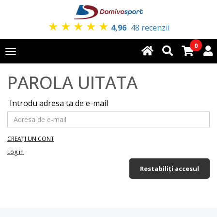
★
★
★
★
★
4,96
48 recenzii
0
Toggle
navigation
PAROLA UITATA
Introdu adresa ta de e-mail
CREAȚI UN CONT
Log in
Restabiliți accesul