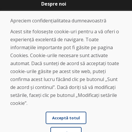
Despre noi
Blog
Despre noi
Apreciem confidențialitatea dumneavoastră
Magazin
Contact
Acest site folosește cookie-uri pentru a vă oferi o
experiență excelentă de navigare. Toate
Cumpărare
informațiile importante pot fi găsite pe pagina
Magazin online
Cookies. Cookie-urile necesare sunt activate
Termeni și condiții de afaceri
automat. Dacă sunteți de acord să acceptați toate
Livrare și plată
cookie-urile găsite pe acest site web, puteți
Plângere
Retur și schimb de mărfuri
confirma acest lucru făcând clic pe butonul „Sunt
Protecția datelor cu caracter personal
de acord și continui”. Dacă doriți să vă modificați
Cookies
setările, faceți clic pe butonul „Modificați setările
cookie”.
Acceptă totul