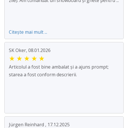
zile). Am comandat un snowboard și ghete pentru ...
Citește mai mult ...
SK Oker, 08.01.2026
★
★
★
★
★
Articolul a fost bine ambalat și a ajuns prompt;
starea a fost conform descrierii.
Jürgen Reinhard , 17.12.2025