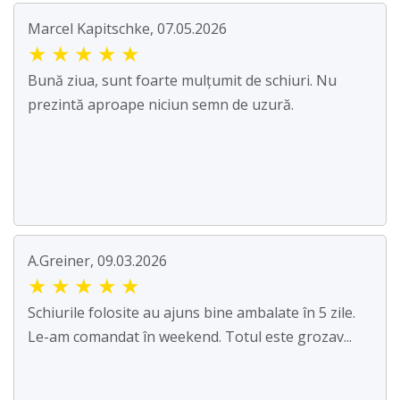
Marcel Kapitschke, 07.05.2026
★
★
★
★
★
Bună ziua, sunt foarte mulțumit de schiuri. Nu
prezintă aproape niciun semn de uzură.
A.Greiner, 09.03.2026
★
★
★
★
★
Schiurile folosite au ajuns bine ambalate în 5 zile.
Le-am comandat în weekend. Totul este grozav...