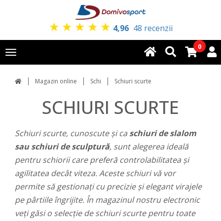
★
★
★
★
★
4,96
48 recenzii
0
Toggle
navigation
Magazin online
Schi
Schiuri scurte
SCHIURI SCURTE
Schiuri scurte, cunoscute și ca
schiuri de slalom
sau schiuri de sculptură
, sunt alegerea ideală
pentru schiorii care preferă controlabilitatea și
agilitatea decât viteza. Aceste schiuri vă vor
permite să gestionați cu precizie și elegant virajele
pe pârtiile îngrijite. În magazinul nostru electronic
veți găsi o selecție de schiuri scurte pentru toate