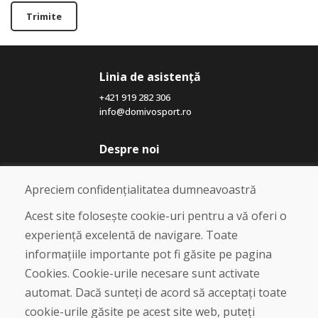
Trimite
Linia de asistență
+421 919 282 306
info@domivosport.ro
Despre noi
Blog
Despre noi
Apreciem confidențialitatea dumneavoastră
Magazin
Contact
Acest site folosește cookie-uri pentru a vă oferi o
experiență excelentă de navigare. Toate
Cumpărare
informațiile importante pot fi găsite pe pagina
Magazin online
Cookies. Cookie-urile necesare sunt activate
Termeni și condiții de afaceri
automat. Dacă sunteți de acord să acceptați toate
Livrare și plată
cookie-urile găsite pe acest site web, puteți
Plângere