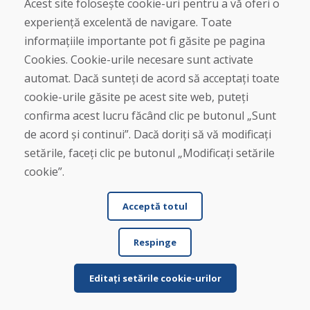
Acest site folosește cookie-uri pentru a vă oferi o
experiență excelentă de navigare. Toate
Afișează mai multe recenzii >
informațiile importante pot fi găsite pe pagina
Cookies. Cookie-urile necesare sunt activate
Scrie o recenzie
automat. Dacă sunteți de acord să acceptați toate
cookie-urile găsite pe acest site web, puteți
★
★
★
★
★
confirma acest lucru făcând clic pe butonul „Sunt
de acord și continui”. Dacă doriți să vă modificați
setările, faceți clic pe butonul „Modificați setările
cookie”.
Acceptă totul
Nume și prenume
Respinge
Editați setările cookie-urilor
E-mail