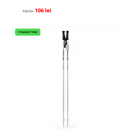
106 lei
132 lei
ITALBASTONI