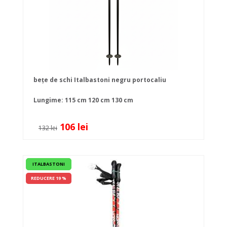
bețe de schi Italbastoni negru portocaliu
Lungime:
115 cm
120 cm
130 cm
106 lei
132 lei
ITALBASTONI
REDUCERE 19 %