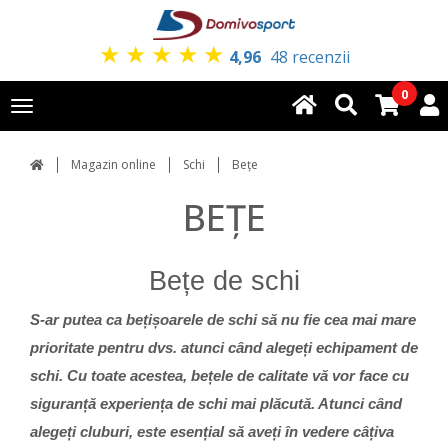
★
★
★
★
★
4,96
48 recenzii
0
Toggle
navigation
Magazin online
Schi
Bețe
BEȚE
Bețe de schi
S-ar putea ca bețișoarele de schi să nu fie cea mai mare
prioritate pentru dvs. atunci când alegeți echipament de
schi. Cu toate acestea, bețele de calitate vă vor face cu
siguranță experiența de schi mai plăcută. Atunci când
alegeți cluburi, este esențial să aveți în vedere câțiva