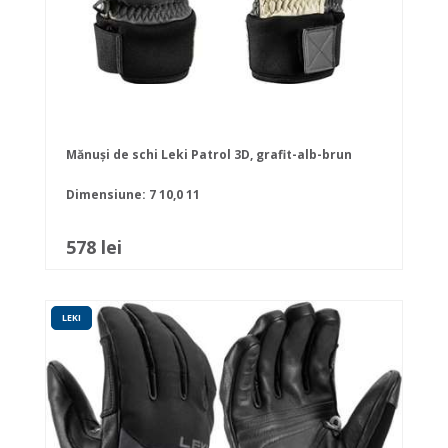
Mănuși de schi Leki Patrol 3D, grafit-alb-brun
Dimensiune:
7
10,0
11
578 lei
LEKI