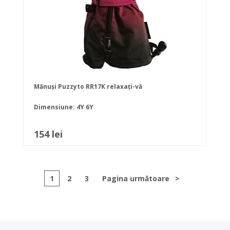
Mănuși Puzzyto RR17K relaxați-vă
Dimensiune:
4Y
6Y
154 lei
1
2
3
Pagina următoare
>