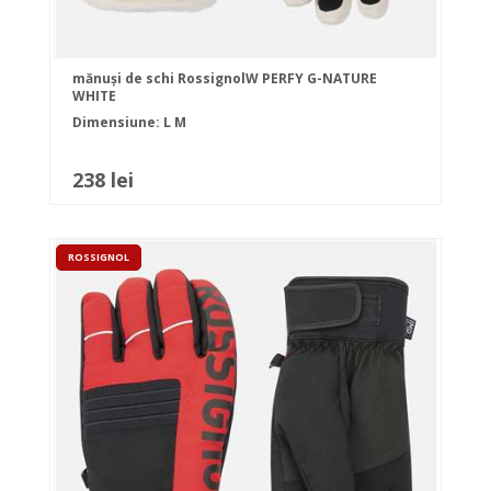
mănuși de schi RossignolW PERFY G-NATURE
WHITE
Dimensiune:
L
M
238 lei
ROSSIGNOL