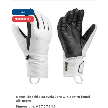
LEKI
REDUCERE 18 %
Mănuși de schi LEKI Sveia Zero GTX pentru femei,
alb-negru
Dimensiune:
6.5
7.0
7.5
8.0