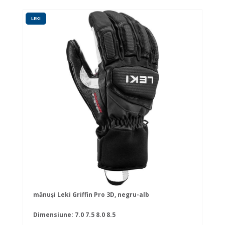
LEKI
mănuși Leki Griffin Pro 3D, negru-alb
Dimensiune:
7.0
7.5
8.0
8.5