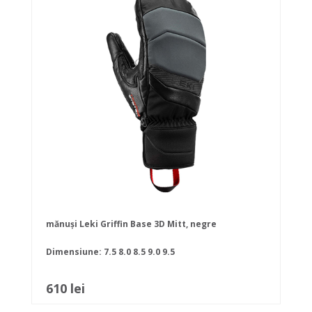
mănuși Leki Griffin Base 3D Mitt, negre
Dimensiune:
7.5
8.0
8.5
9.0
9.5
610 lei