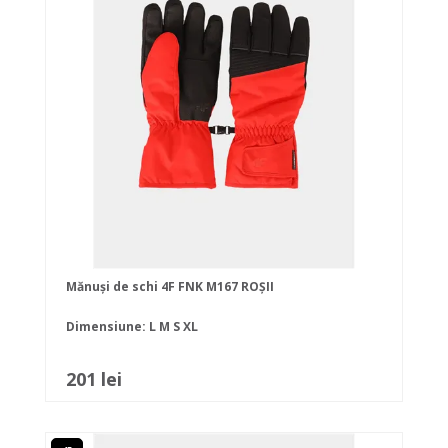
Mănuși de schi 4F FNK M167 ROȘII
Dimensiune:
L
M
S
XL
201 lei