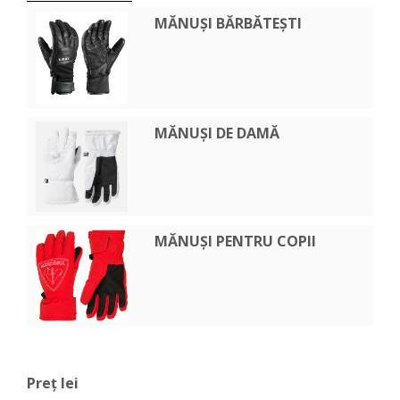
MĂNUȘI BĂRBĂTEȘTI
MĂNUȘI DE DAMĂ
MĂNUȘI PENTRU COPII
Preț lei