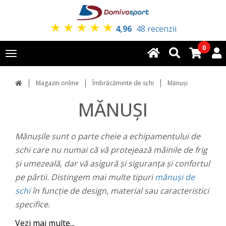
★
★
★
★
★
4,96
48 recenzii
0
Toggle
navigation
Magazin online
Îmbrăcăminte de schi
Mănuși
MĂNUȘI
Mănușile sunt o parte cheie a echipamentului de
schi care nu numai că vă protejează mâinile de frig
și umezeală, dar vă asigură și siguranța și confortul
pe pârtii. Distingem mai multe tipuri
mănuși de
schi
în funcție de design, material sau caracteristici
specifice.
Vezi mai multe...