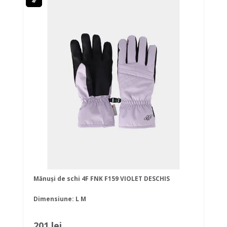
4F
Mănuși de schi 4F FNK F159 VIOLET DESCHIS
Dimensiune:
L
M
201 lei