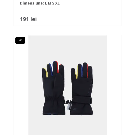
Dimensiune:
L
M
S
XL
191 lei
4F