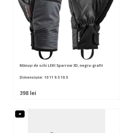
Mănuși de schi LEKI Sparrow 3D, negru-grafit
Dimensiune:
10
11
9.5
10.5
398 lei
4F