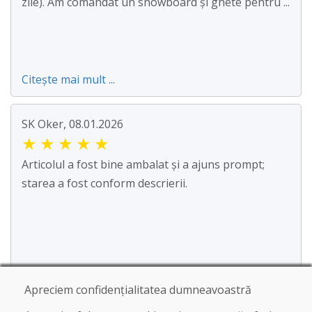
zile). Am comandat un snowboard și ghete pentru ...
Citește mai mult ...
SK Oker, 08.01.2026
★
★
★
★
★
Articolul a fost bine ambalat și a ajuns prompt;
starea a fost conform descrierii.
Apreciem confidențialitatea dumneavoastră
Jürgen Reinhard , 17.12.2025