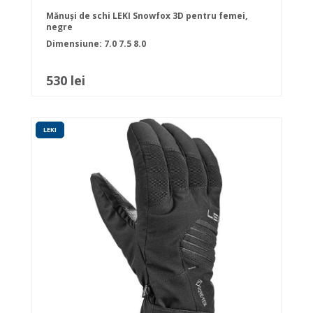
Mănuși de schi LEKI Snowfox 3D pentru femei,
negre
Dimensiune:
7.0
7.5
8.0
530 lei
LEKI