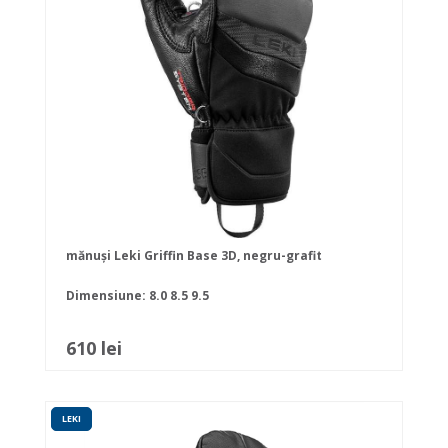
mănuși Leki Griffin Base 3D, negru-grafit
Dimensiune:
8.0
8.5
9.5
610 lei
LEKI