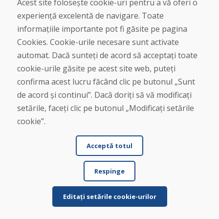
Acest site folosește cookie-uri pentru a vă oferi o
★
★
★
★
★
experiență excelentă de navigare. Toate
Am comandat o pereche de schiuri folosite și le-am
informațiile importante pot fi găsite pe pagina
primit în termen de patru zile lucrătoare. Sch...
Cookies. Cookie-urile necesare sunt activate
automat. Dacă sunteți de acord să acceptați toate
cookie-urile găsite pe acest site web, puteți
confirma acest lucru făcând clic pe butonul „Sunt
Citește mai mult ...
de acord și continui”. Dacă doriți să vă modificați
setările, faceți clic pe butonul „Modificați setările
cookie”.
Afișează mai multe recenzii >
Acceptă totul
Scrie o recenzie
Respinge
★
★
★
★
★
Editați setările cookie-urilor