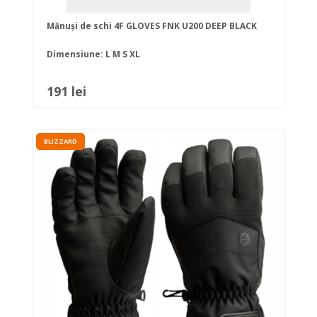
Mănuși de schi 4F GLOVES FNK U200 DEEP BLACK
Dimensiune:
L
M
S
XL
191 lei
BLIZZARD