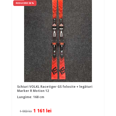
REDUCERE 38 %
Schiuri VOLKL Racetiger GS folosite + legături
Marker R Motion 12
Lungime: 168 cm
1 161 lei
1 903 lei