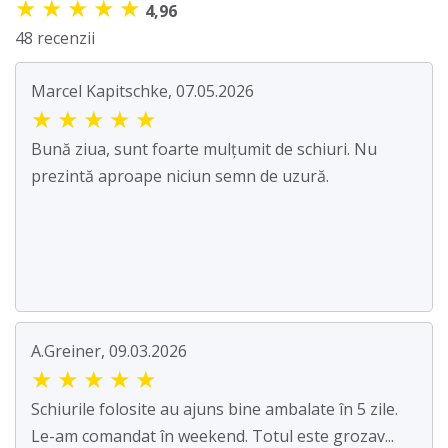
★
★
★
★
★
4,96
48 recenzii
Marcel Kapitschke, 07.05.2026
★
★
★
★
★
Bună ziua, sunt foarte mulțumit de schiuri. Nu
prezintă aproape niciun semn de uzură.
A.Greiner, 09.03.2026
★
★
★
★
★
Schiurile folosite au ajuns bine ambalate în 5 zile.
Le-am comandat în weekend. Totul este grozav...