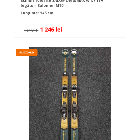
Schiuri folosite SALOMON S/MAX W X7 TI +
legături Salomon M10
Lungime: 145 cm
1 246 lei
1 510 lei
BLIZZARD