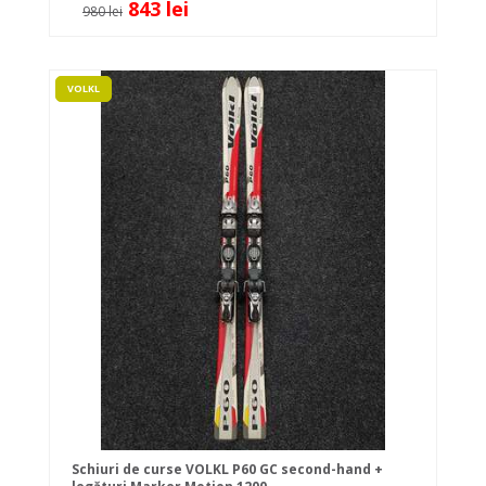
843 lei
980 lei
VOLKL
Schiuri de curse VOLKL P60 GC second-hand +