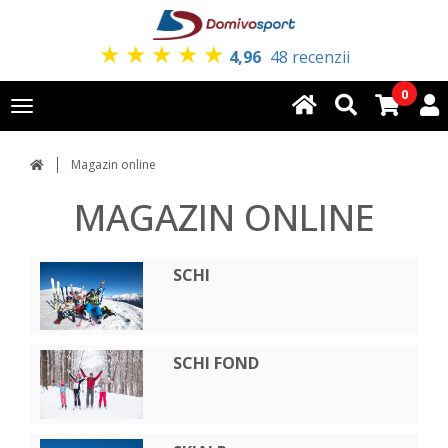
★
★
★
★
★
4,96
48 recenzii
0
Toggle
navigation
Magazin online
MAGAZIN ONLINE
SCHI
SCHI FOND