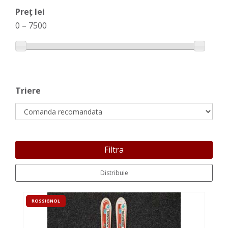
Preț lei
0
–
7500
Triere
Filtra
Distribuie
ROSSIGNOL