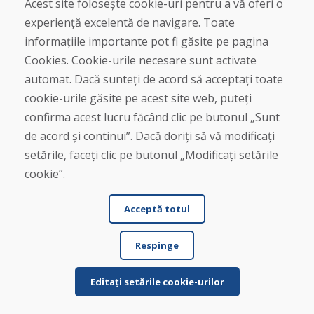
Acest site folosește cookie-uri pentru a vă oferi o
experiență excelentă de navigare. Toate
Jürgen Reinhard , 17.12.2025
informațiile importante pot fi găsite pe pagina
★
★
★
★
★
Cookies. Cookie-urile necesare sunt activate
Am comandat o pereche de schiuri folosite și le-am
automat. Dacă sunteți de acord să acceptați toate
primit în termen de patru zile lucrătoare. Sch...
cookie-urile găsite pe acest site web, puteți
confirma acest lucru făcând clic pe butonul „Sunt
de acord și continui”. Dacă doriți să vă modificați
setările, faceți clic pe butonul „Modificați setările
Citește mai mult ...
cookie”.
Acceptă totul
Afișează mai multe recenzii >
Respinge
Scrie o recenzie
Editați setările cookie-urilor
★
★
★
★
★