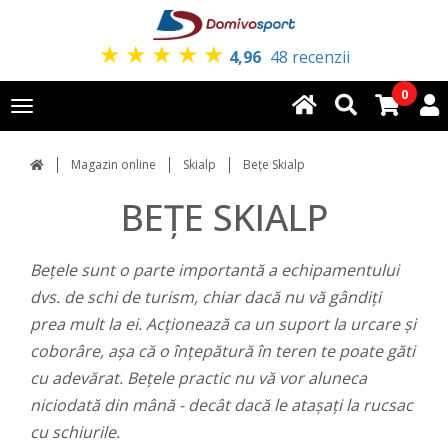
★
★
★
★
★
4,96
48 recenzii
0
Toggle
navigation
Magazin online
Skialp
Bețe Skialp
BEȚE SKIALP
Bețele sunt o parte importantă a echipamentului
dvs. de schi de turism, chiar dacă nu vă gândiți
prea mult la ei. Acționează ca un suport la urcare și
coborâre, așa că o înțepătură în teren te poate găti
cu adevărat. Bețele practic nu vă vor aluneca
niciodată din mână - decât dacă le atașați la rucsac
cu schiurile.