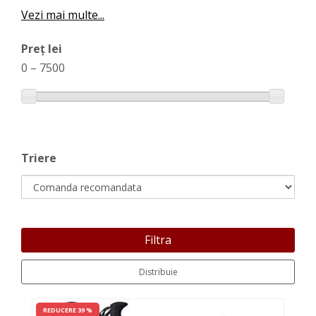
Vezi mai multe...
Preț lei
0
–
7500
Triere
Filtra
Distribuie
REDUCERE 39 %