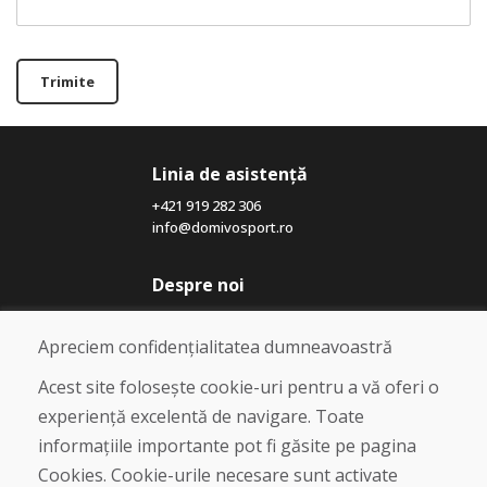
Trimite
Linia de asistență
+421 919 282 306
info@domivosport.ro
Despre noi
Blog
Despre noi
Apreciem confidențialitatea dumneavoastră
Magazin
Contact
Acest site folosește cookie-uri pentru a vă oferi o
experiență excelentă de navigare. Toate
Cumpărare
informațiile importante pot fi găsite pe pagina
Magazin online
Cookies. Cookie-urile necesare sunt activate