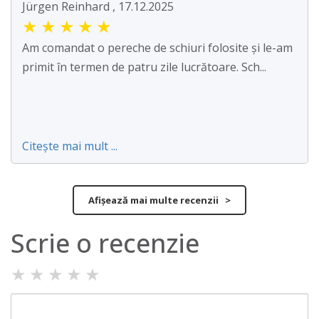
Jürgen Reinhard , 17.12.2025
★
★
★
★
★
Am comandat o pereche de schiuri folosite și le-am
primit în termen de patru zile lucrătoare. Sch...
Citește mai mult ...
Afișează mai multe recenzii >
Scrie o recenzie
★
★
★
★
★