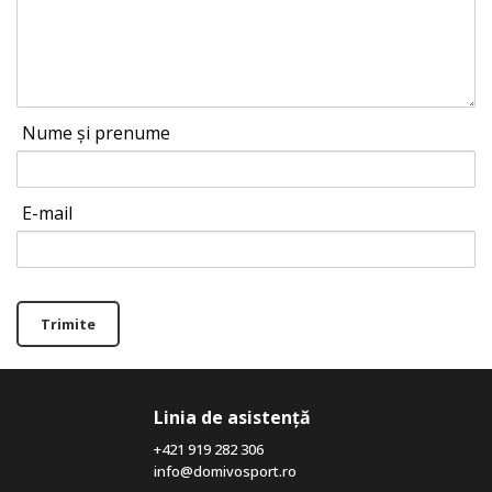
Nume și prenume
E-mail
Trimite
Linia de asistență
+421 919 282 306
info@domivosport.ro