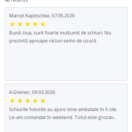
48 recenzii
Marcel Kapitschke, 07.05.2026
★
★
★
★
★
Bună ziua, sunt foarte mulțumit de schiuri. Nu
prezintă aproape niciun semn de uzură.
A.Greiner, 09.03.2026
★
★
★
★
★
Schiurile folosite au ajuns bine ambalate în 5 zile.
Le-am comandat în weekend. Totul este grozav...