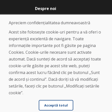
Despre noi
Blog
Despre noi
Apreciem confidențialitatea dumneavoastră
Magazin
Contact
Acest site folosește cookie-uri pentru a vă oferi o
experiență excelentă de navigare. Toate
Cumpărare
informațiile importante pot fi găsite pe pagina
Magazin online
Cookies. Cookie-urile necesare sunt activate
Termeni și condiții de afaceri
automat. Dacă sunteți de acord să acceptați toate
Livrare și plată
cookie-urile găsite pe acest site web, puteți
Plângere
Retur și schimb de mărfuri
confirma acest lucru făcând clic pe butonul „Sunt
Protecția datelor cu caracter personal
de acord și continui”. Dacă doriți să vă modificați
Cookies
setările, faceți clic pe butonul „Modificați setările
cookie”.
Acceptă totul