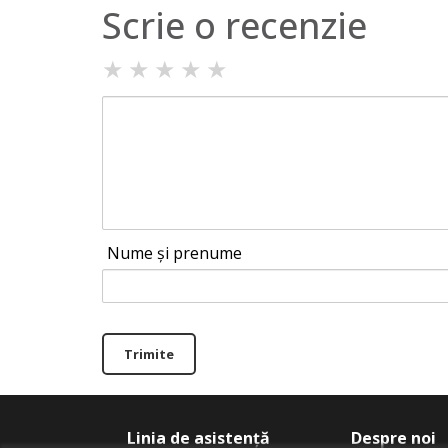
Scrie o recenzie
★
★
★
★
★
Nume și prenume
Trimite
Linia de asistență
Despre noi