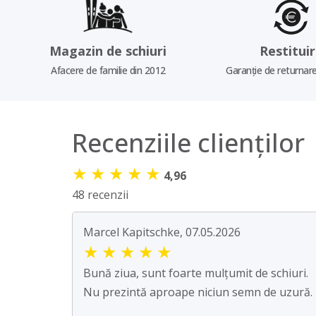
Magazin de schiuri
Restitui
Afacere de familie din 2012
Garanție de returnare
Recenziile clienților
★
★
★
★
★
4,96
48 recenzii
Marcel Kapitschke, 07.05.2026
★
★
★
★
★
Bună ziua, sunt foarte mulțumit de schiuri.
Nu prezintă aproape niciun semn de uzură.