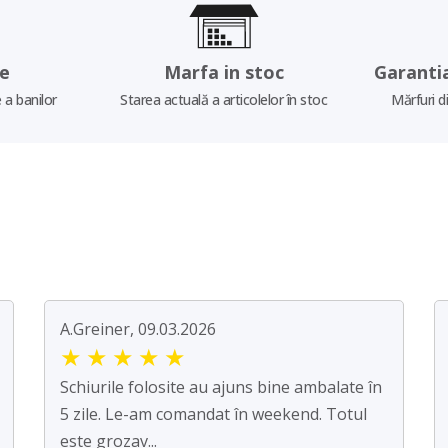
re
Marfa in stoc
Garanti
 a banilor
Starea actuală a articolelor în stoc
Mărfuri d
A.Greiner, 09.03.2026
★
★
★
★
★
Schiurile folosite au ajuns bine ambalate în
5 zile. Le-am comandat în weekend. Totul
este grozav...