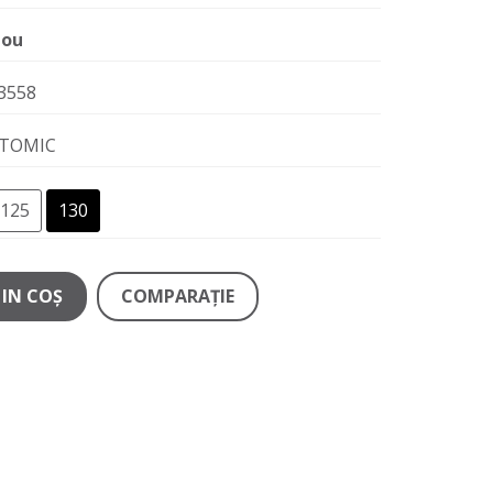
ou
3558
TOMIC
125
130
IN COŞ
COMPARAŢIE