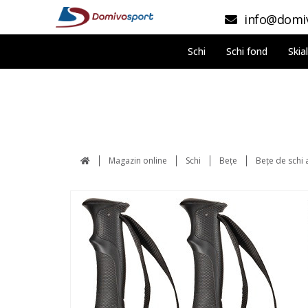
info@domiv
Schi
Schi fond
Skia
Magazin online
Schi
Bețe
Bețe de schi