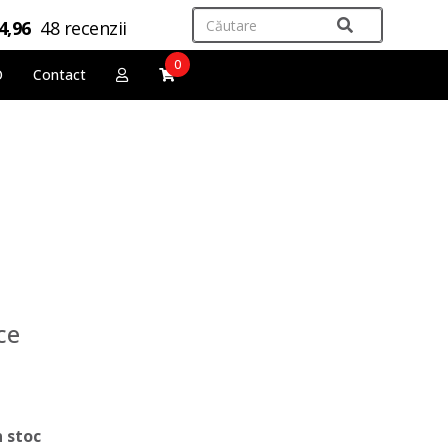
4,96
48 recenzii
0
O
Contact
ce
n stoc