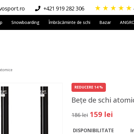
★
★
★
★
★
osport.ro
+421 919 282 306
lp
Snowboarding
Îmbrăcăminte de schi
Bazar
ANGR
 atomice
REDUCERE 14 %
Bețe de schi atomi
159 lei
186 lei
DISPONIBILITATE
I