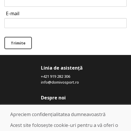
E-mail
Trimite
Linia de asistență
+421 919 282 306
info@domivosport.ro
Despre noi
Blog
Despre noi
Apreciem confidențialitatea dumneavoastră
Magazin
Contact
Acest site folosește cookie-uri pentru a vă oferi o