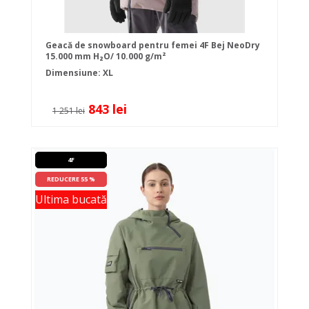
Geacă de snowboard pentru femei 4F Bej NeoDry
15.000 mm H₂O/ 10.000 g/m²
Dimensiune: XL
843 lei
1 251 lei
4F
REDUCERE 55 %
Ultima bucată