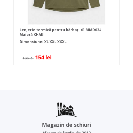
Lenjerie termică pentru bărbați 4F BIMD034
Maioră KHAKI
Dimensiune:
XL
XXL
XXXL
154 lei
186 lei
Magazin de schiuri
Afacere de familie din 2012