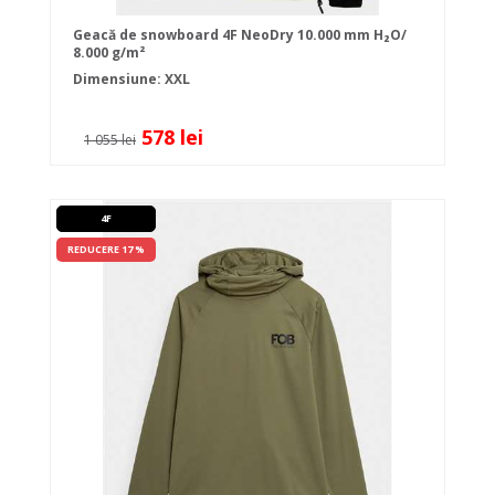
Geacă de snowboard 4F NeoDry 10.000 mm H₂O/
8.000 g/m²
Dimensiune: XXL
578 lei
1 055 lei
4F
REDUCERE 17 %