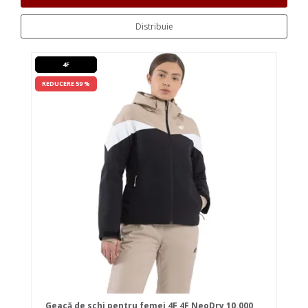
Distribuie
4F
REDUCERE 59 %
Geacă de schi pentru femei 4F 4F NeoDry 10.000