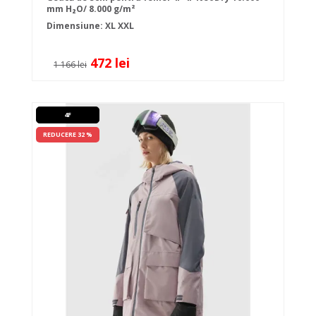
mm H₂O/ 8.000 g/m²
Dimensiune:
XL
XXL
472 lei
1 166 lei
4F
REDUCERE 32 %