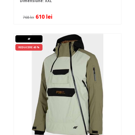
Dimensiune: XXL
610 lei
768 lei
4F
REDUCERE 45 %