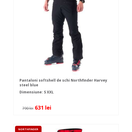
Pantaloni softshell de schi Northfinder Harvey
steel blue
Dimensiune:
S
XXL
631 lei
790 lei
NORTHFINDER