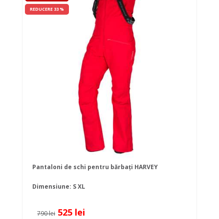
REDUCERE 33 %
Pantaloni de schi pentru bărbați HARVEY
Dimensiune:
S
XL
525 lei
790 lei