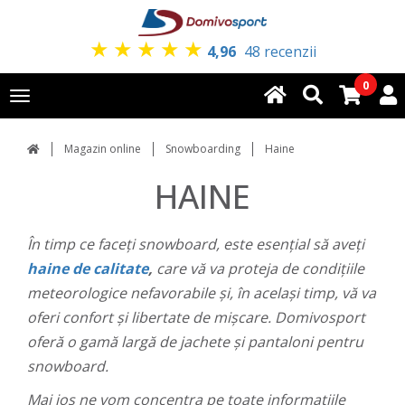
★
★
★
★
★
4,96
48 recenzii
0
Toggle
navigation
Magazin online
Snowboarding
Haine
HAINE
În timp ce faceți snowboard, este esențial să aveți
haine de calitate
,
care vă va proteja de condițiile
meteorologice nefavorabile și, în același timp, vă va
oferi confort și libertate de mișcare. Domivosport
oferă o gamă largă de jachete și pantaloni pentru
snowboard.
Mai jos ne vom concentra pe toate informațiile