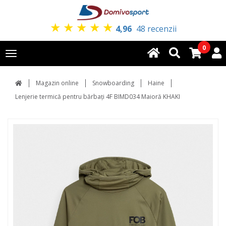
★
★
★
★
★
4,96
48 recenzii
0
Toggle
navigation
Magazin online
Snowboarding
Haine
Lenjerie termică pentru bărbați 4F BIMD034 Maioră KHAKI