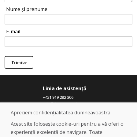
Nume și prenume
E-mail
Trimite
Linia de asistență
+421 919 282 306
info@domivosport.ro
Apreciem confidențialitatea dumneavoastră
Despre noi
Acest site folosește cookie-uri pentru a vă oferi o
Blog
experiență excelentă de navigare. Toate
Despre noi