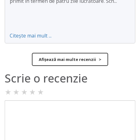
primit în termen de patru zile lucrătoare. Sch...
Citește mai mult ...
Afișează mai multe recenzii >
Scrie o recenzie
★
★
★
★
★