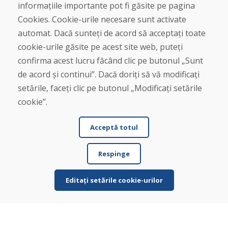
informațiile importante pot fi găsite pe pagina
Magazin
Contact
Cookies. Cookie-urile necesare sunt activate
automat. Dacă sunteți de acord să acceptați toate
Cumpărare
cookie-urile găsite pe acest site web, puteți
Magazin online
confirma acest lucru făcând clic pe butonul „Sunt
Termeni și condiții de afaceri
de acord și continui”. Dacă doriți să vă modificați
Livrare și plată
setările, faceți clic pe butonul „Modificați setările
Plângere
Retur și schimb de mărfuri
cookie”.
Protecția datelor cu caracter personal
Cookies
Acceptă totul
Respinge
Editați setările cookie-urilor
© DOMIVOSPORT 2026, Toate drepturile rezervate
DUFEKSOFT
-
crearea site-ului web
,
crearea de magazine electronice