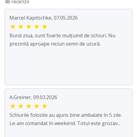
48 recenzii
Marcel Kapitschke, 07.05.2026
★
★
★
★
★
Bună ziua, sunt foarte mulțumit de schiuri. Nu
prezintă aproape niciun semn de uzură.
A.Greiner, 09.03.2026
★
★
★
★
★
Schiurile folosite au ajuns bine ambalate în 5 zile.
Le-am comandat în weekend. Totul este grozav...