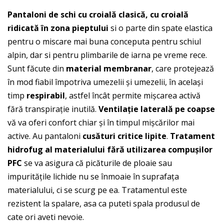
Pantaloni de schi cu croială clasică, cu croială
ridicată în zona pieptului
si o parte din spate elastica
pentru o miscare mai buna conceputa pentru schiul
alpin, dar si pentru plimbarile de iarna pe vreme rece.
Sunt făcute din
material membranar
, care protejează
în mod fiabil împotriva umezelii și umezelii, în același
timp
respirabil
, astfel încât permite mișcarea activă
fără transpirație inutilă.
Ventilație laterală pe coapse
vă va oferi confort chiar și în timpul mișcărilor mai
active. Au pantaloni
cusături critice lipite
.
Tratament
hidrofug al materialului fără utilizarea compușilor
PFC
se va asigura că picăturile de ploaie sau
impuritățile lichide nu se înmoaie în suprafața
materialului, ci se scurg pe ea. Tratamentul este
rezistent la spalare, asa ca puteti spala produsul de
cate ori aveti nevoie.