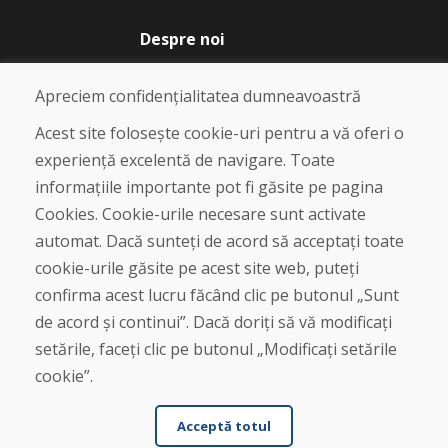
Despre noi
Blog
Despre noi
Apreciem confidențialitatea dumneavoastră
Magazin
Contact
Acest site folosește cookie-uri pentru a vă oferi o
experiență excelentă de navigare. Toate
Cumpărare
informațiile importante pot fi găsite pe pagina
Magazin online
Cookies. Cookie-urile necesare sunt activate
Termeni și condiții de afaceri
automat. Dacă sunteți de acord să acceptați toate
Livrare și plată
cookie-urile găsite pe acest site web, puteți
Plângere
Retur și schimb de mărfuri
confirma acest lucru făcând clic pe butonul „Sunt
Protecția datelor cu caracter personal
de acord și continui”. Dacă doriți să vă modificați
Cookies
setările, faceți clic pe butonul „Modificați setările
cookie”.
Acceptă totul