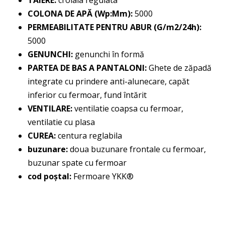
TĂIERE:
croiala regulata
COLONA DE APĂ (Wp:Mm):
5000
PERMEABILITATE PENTRU ABUR (G/m2/24h):
5000
GENUNCHI:
genunchi în formă
PARTEA DE BAS A PANTALONI:
Ghete de zăpadă
integrate cu prindere anti-alunecare, capăt
inferior cu fermoar, fund întărit
VENTILARE:
ventilatie coapsa cu fermoar,
ventilatie cu plasa
CUREA:
centura reglabila
buzunare:
doua buzunare frontale cu fermoar,
buzunar spate cu fermoar
cod poștal:
Fermoare YKK®