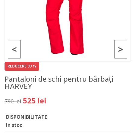
<
>
REDUCERE 33 %
Pantaloni de schi pentru bărbați
HARVEY
525 lei
790 lei
DISPONIBILITATE
In stoc