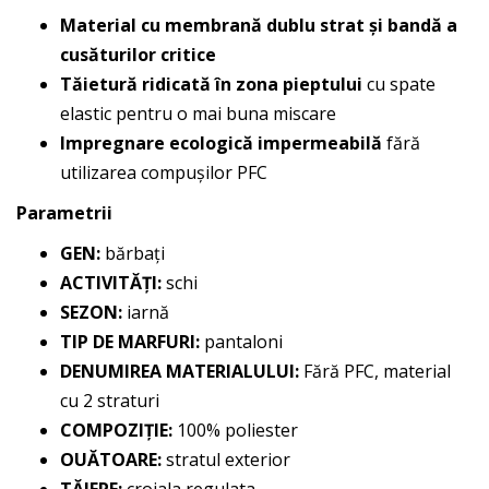
Material cu membrană dublu strat și bandă a
cusăturilor critice
Tăietură ridicată în zona pieptului
cu spate
elastic pentru o mai buna miscare
Impregnare ecologică impermeabilă
fără
utilizarea compușilor PFC
Parametrii
GEN:
bărbați
ACTIVITĂȚI:
schi
SEZON:
iarnă
TIP DE MARFURI:
pantaloni
DENUMIREA MATERIALULUI:
Fără PFC, material
cu 2 straturi
COMPOZIŢIE:
100% poliester
OUĂTOARE:
stratul exterior