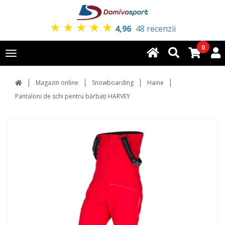
★
★
★
★
★
4,96
48 recenzii
0
Toggle
navigation
Magazin online
Snowboarding
Haine
Pantaloni de schi pentru bărbați HARVEY