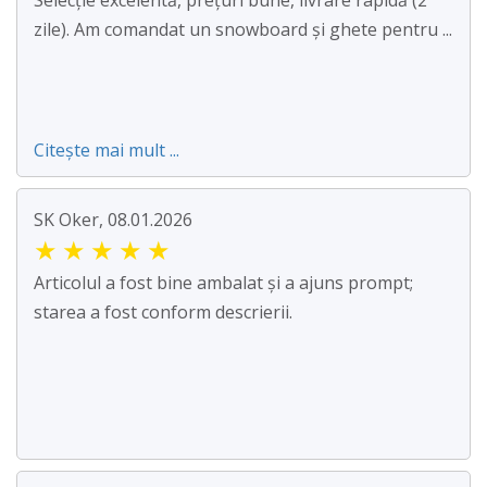
Selecție excelentă, prețuri bune, livrare rapidă (2
zile). Am comandat un snowboard și ghete pentru ...
Citește mai mult ...
SK Oker, 08.01.2026
★
★
★
★
★
Articolul a fost bine ambalat și a ajuns prompt;
starea a fost conform descrierii.