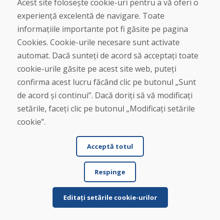
Acest site folosește cookie-uri pentru a vă oferi o
primit în termen de patru zile lucrătoare. Sch...
experiență excelentă de navigare. Toate
informațiile importante pot fi găsite pe pagina
Cookies. Cookie-urile necesare sunt activate
automat. Dacă sunteți de acord să acceptați toate
Citește mai mult ...
cookie-urile găsite pe acest site web, puteți
confirma acest lucru făcând clic pe butonul „Sunt
de acord și continui”. Dacă doriți să vă modificați
Afișează mai multe recenzii >
setările, faceți clic pe butonul „Modificați setările
cookie”.
Scrie o recenzie
Acceptă totul
★
★
★
★
★
Respinge
Editați setările cookie-urilor