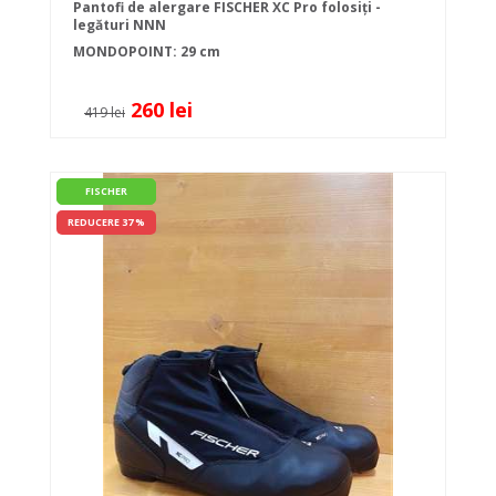
Pantofi de alergare FISCHER XC Pro folosiți -
legături NNN
MONDOPOINT: 29 cm
260 lei
419 lei
FISCHER
REDUCERE 37 %