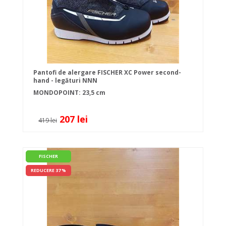
Pantofi de alergare FISCHER XC Power second-
hand - legături NNN
MONDOPOINT: 23,5 cm
207 lei
419 lei
FISCHER
REDUCERE 37 %