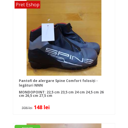
Pret Eshop
Pantofi de alergare Spine Comfort folosiți -
legături NNN
MONDOPOINT:
22,5 cm
23,5 cm
24 cm
24,5 cm
26
cm
26,5 cm
27,5 cm
148 lei
306 lei