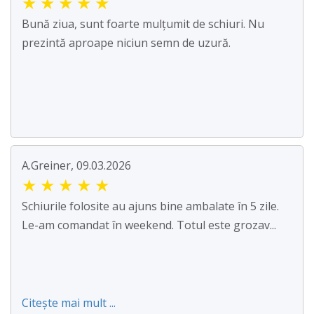
★
★
★
★
★
Bună ziua, sunt foarte mulțumit de schiuri. Nu
prezintă aproape niciun semn de uzură.
A.Greiner, 09.03.2026
★
★
★
★
★
Schiurile folosite au ajuns bine ambalate în 5 zile.
Le-am comandat în weekend. Totul este grozav...
Citește mai mult ...