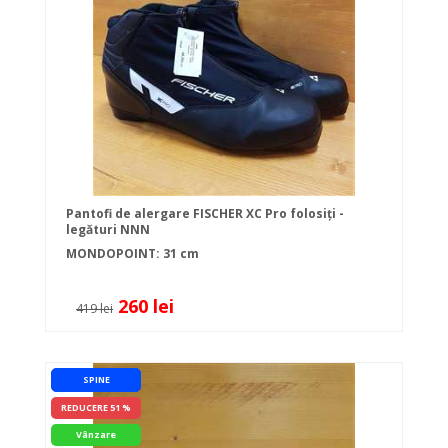
Pantofi de alergare FISCHER XC Pro folosiți -
legături NNN
MONDOPOINT: 31 cm
260 lei
419 lei
SPINE
REDUCERE 51 %
Vânzare