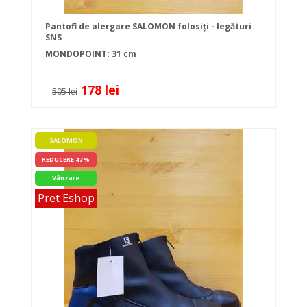
Pantofi de alergare SALOMON folosiți - legături
SNS
MONDOPOINT: 31 cm
178 lei
505 lei
SALOMON
REDUCERE 47 %
Vânzare
Pret Eshop