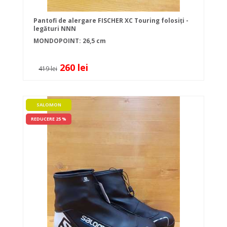
Pantofi de alergare FISCHER XC Touring folosiți -
legături NNN
MONDOPOINT: 26,5 cm
260 lei
419 lei
SALOMON
REDUCERE 25 %