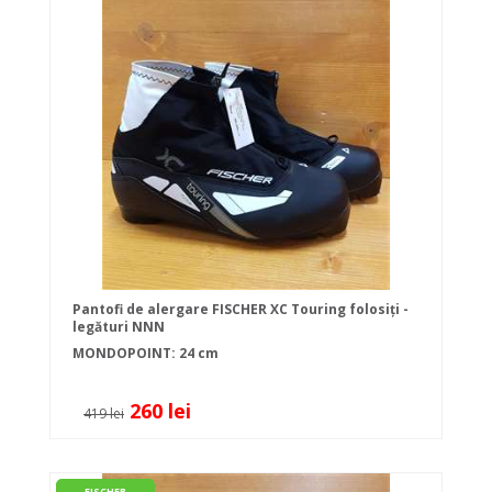
Pantofi de alergare FISCHER XC Touring folosiți -
legături NNN
MONDOPOINT: 24 cm
260 lei
419 lei
FISCHER