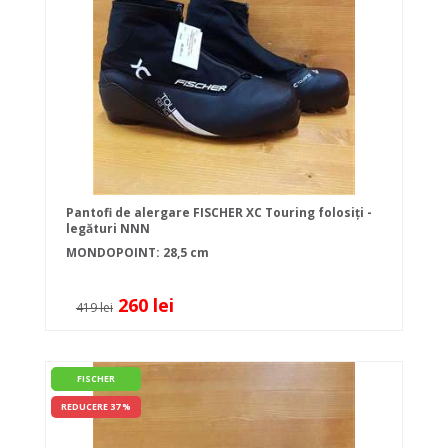
Pantofi de alergare FISCHER XC Touring folosiți -
legături NNN
MONDOPOINT: 28,5 cm
260 lei
419 lei
FISCHER
REDUCERE 37 %