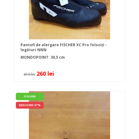
Pantofi de alergare FISCHER XC Pro folosiți -
legături NNN
MONDOPOINT: 30,5 cm
260 lei
419 lei
FISCHER
REDUCERE 37 %