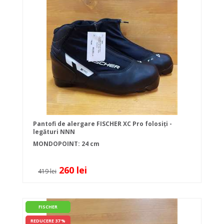
Pantofi de alergare FISCHER XC Pro folosiți -
legături NNN
MONDOPOINT: 24 cm
260 lei
419 lei
FISCHER
REDUCERE 37 %