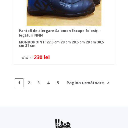
Pantofi de alergare Salomon Escape folosiți -
legături NNN
MONDOPOINT:
27,5 cm
28 cm
28,5 cm
29 cm
30,5
cm
31 cm
230 lei
434 lei
1
2
3
4
5
Pagina următoare
>