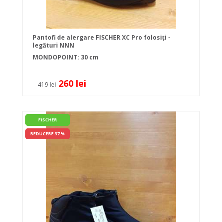
Pantofi de alergare FISCHER XC Pro folosiți -
legături NNN
MONDOPOINT: 30 cm
260 lei
419 lei
FISCHER
REDUCERE 37 %