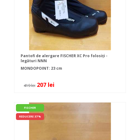
Pantofi de alergare FISCHER XC Pro folosiți -
legături NNN
MONDOPOINT: 23 cm
207 lei
419 lei
FISCHER
REDUCERE 37 %