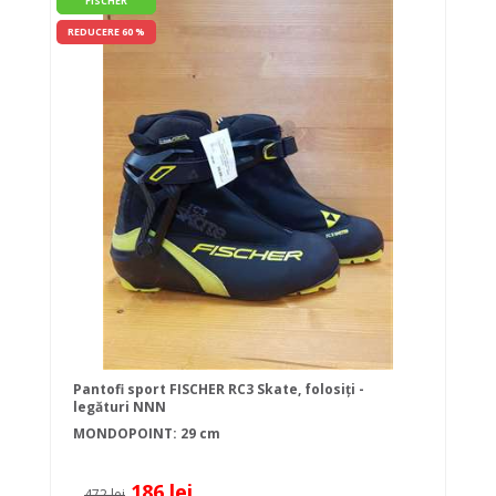
FISCHER
REDUCERE 60 %
Pantofi sport FISCHER RC3 Skate, folosiți -
legături NNN
MONDOPOINT: 29 cm
186 lei
472 lei