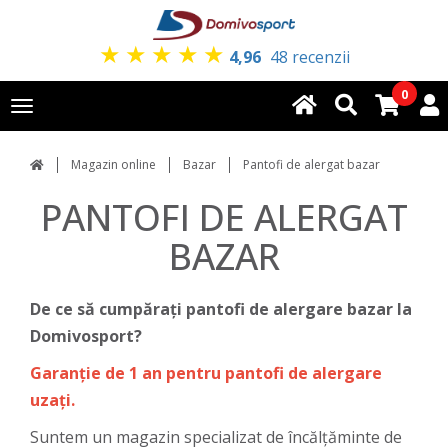
★
★
★
★
★
4,96
48 recenzii
0
Toggle
navigation
Magazin online
Bazar
Pantofi de alergat bazar
PANTOFI DE ALERGAT
BAZAR
De ce să cumpărați pantofi de alergare bazar la
Domivosport?
Garanție de 1 an pentru pantofi de alergare
uzați.
Suntem un magazin specializat de încălțăminte de