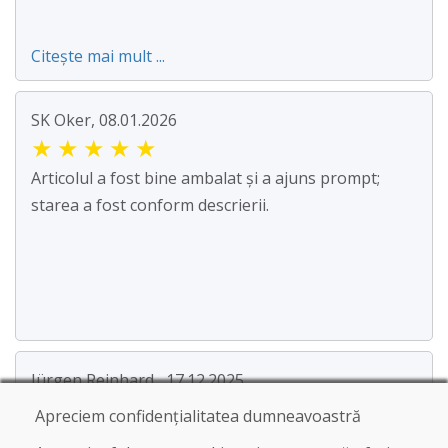
Citește mai mult ...
SK Oker, 08.01.2026
★
★
★
★
★
Articolul a fost bine ambalat și a ajuns prompt;
starea a fost conform descrierii.
Jürgen Reinhard , 17.12.2025
★
★
★
★
★
Apreciem confidențialitatea dumneavoastră
Am comandat o pereche de schiuri folosite și le-am