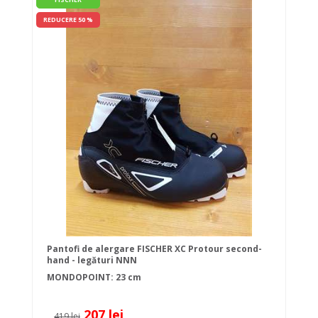
REDUCERE 50 %
Pantofi de alergare FISCHER XC Protour second-
hand - legături NNN
MONDOPOINT: 23 cm
207 lei
419 lei