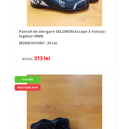
Pantofi de alergare SALOMON Escape X folosiți -
legături NNN
MONDOPOINT: 29 cm
313 lei
419 lei
FISCHER
REDUCERE 50 %