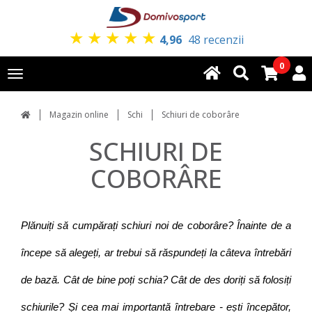
★
★
★
★
★
4,96
48 recenzii
0
Toggle
navigation
Magazin online
Schi
Schiuri de coborâre
SCHIURI DE
COBORÂRE
Plănuiți să cumpărați schiuri noi de coborâre? Înainte de a
începe să alegeți, ar trebui să răspundeți la câteva întrebări
de bază. Cât de bine poți schia? Cât de des doriți să folosiți
schiurile? Și cea mai importantă întrebare - ești începător,