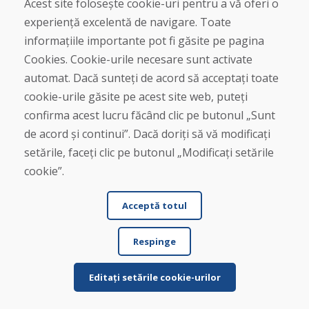
Acest site folosește cookie-uri pentru a vă oferi o
experiență excelentă de navigare. Toate
informațiile importante pot fi găsite pe pagina
Citește mai mult ...
Cookies. Cookie-urile necesare sunt activate
automat. Dacă sunteți de acord să acceptați toate
cookie-urile găsite pe acest site web, puteți
Afișează mai multe recenzii >
confirma acest lucru făcând clic pe butonul „Sunt
Scrie o recenzie
de acord și continui”. Dacă doriți să vă modificați
setările, faceți clic pe butonul „Modificați setările
★
★
★
★
★
cookie”.
Acceptă totul
Respinge
Editați setările cookie-urilor
Nume și prenume