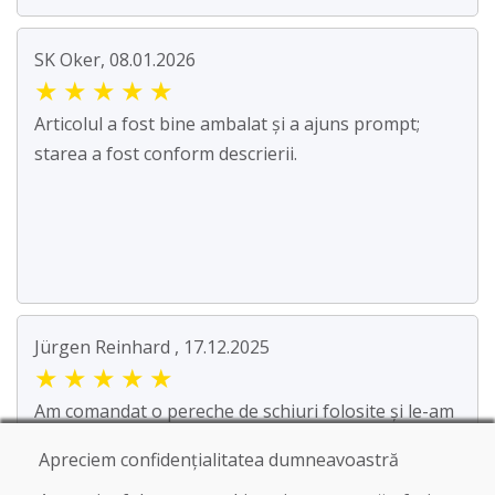
SK Oker, 08.01.2026
★
★
★
★
★
Articolul a fost bine ambalat și a ajuns prompt;
starea a fost conform descrierii.
Jürgen Reinhard , 17.12.2025
★
★
★
★
★
Am comandat o pereche de schiuri folosite și le-am
primit în termen de patru zile lucrătoare. Sch...
Apreciem confidențialitatea dumneavoastră