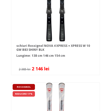
schiuri Rossignol NOVA 4 XPRESS + XPRESS W 10
GW B83 SHINY BLK
Lungime:
138 cm
146 cm
154 cm
2 146 lei
2 385 lei
ROSSIGNOL
REDUCERE 17 %