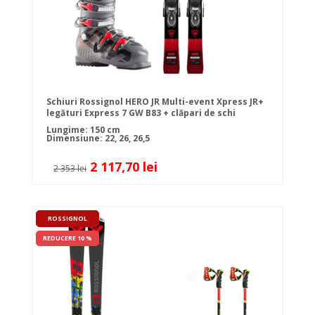
Schiuri Rossignol HERO JR Multi-event Xpress JR+
legături Express 7 GW B83 + clăpari de schi
Rossignol Hero J3 Meteor grey
Lungime: 150 cm
Dimensiune: 22, 26, 26,5
2 117,70 lei
2 353 lei
ROSSIGNOL
REDUCERE 10 %