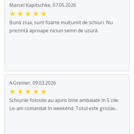
Marcel Kapitschke, 07.05.2026
★
★
★
★
★
Bună ziua, sunt foarte mulțumit de schiuri. Nu
prezintă aproape niciun semn de uzură.
A.Greiner, 09.03.2026
★
★
★
★
★
Schiurile folosite au ajuns bine ambalate în 5 zile.
Le-am comandat în weekend. Totul este grozav...