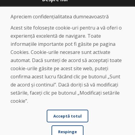
Blog
Despre noi
Apreciem confidențialitatea dumneavoastră
Magazin
Contact
Acest site folosește cookie-uri pentru a vă oferi o
experiență excelentă de navigare. Toate
Cumpărare
informațiile importante pot fi găsite pe pagina
Magazin online
Cookies. Cookie-urile necesare sunt activate
Termeni și condiții de afaceri
automat. Dacă sunteți de acord să acceptați toate
Livrare și plată
cookie-urile găsite pe acest site web, puteți
Plângere
Retur și schimb de mărfuri
confirma acest lucru făcând clic pe butonul „Sunt
Protecția datelor cu caracter personal
de acord și continui”. Dacă doriți să vă modificați
Cookies
setările, faceți clic pe butonul „Modificați setările
cookie”.
Acceptă totul
Respinge