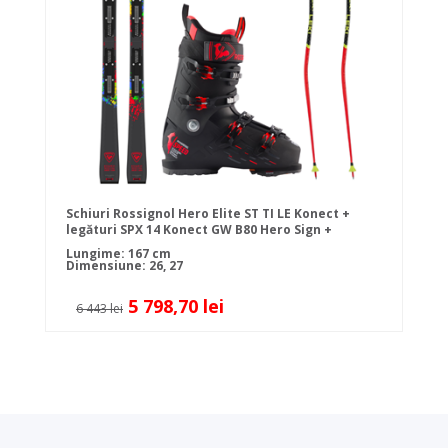
Schiuri Rossignol Hero Elite ST TI LE Konect +
legături SPX 14 Konect GW B80 Hero Sign +
bocanci de schi Rossignol SPEED 120 HV + bețe
Lungime: 167 cm
Dimensiune: 26, 27
5 798,70 lei
6 443 lei