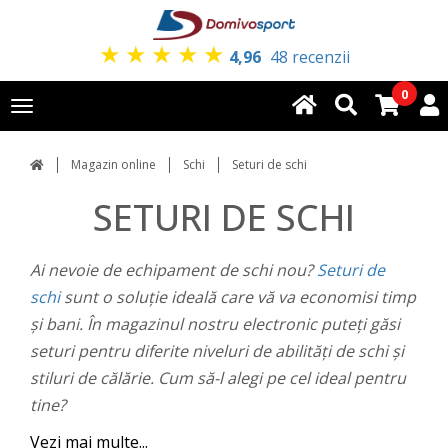
★
★
★
★
★
4,96
48 recenzii
0
Toggle
navigation
Magazin online
Schi
Seturi de schi
SETURI DE SCHI
Ai nevoie de echipament de schi nou?
Seturi de
schi
sunt o soluție ideală care vă va economisi timp
și bani. În magazinul nostru electronic puteți găsi
seturi pentru diferite niveluri de abilități de schi și
stiluri de călărie. Cum să-l alegi pe cel ideal pentru
tine?
Vezi mai multe...