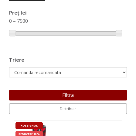
Preț lei
0
–
7500
Triere
Filtra
Distribuie
ROSSIGNOL
REDUCERE 10 %