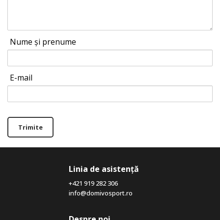
Nume și prenume
E-mail
Trimite
Linia de asistență
+421 919 282 306
info@domivosport.ro
Despre noi