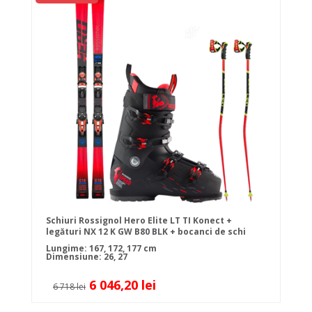
Schiuri Rossignol Hero Elite LT TI Konect +
legături NX 12 K GW B80 BLK + bocanci de schi
Rossignol SPEED 120 HV + bețe
Lungime: 167, 172, 177 cm
Dimensiune: 26, 27
6 046,20 lei
6 718 lei