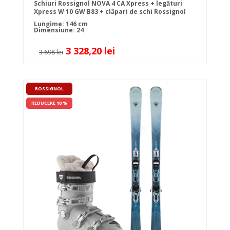
Schiuri Rossignol NOVA 4 CA Xpress + legături
Xpress W 10 GW B83 + clăpari de schi Rossignol
PURE 70 + bețe
Lungime: 146 cm
Dimensiune: 24
3 328,20 lei
3 698 lei
ROSSIGNOL
REDUCERE 10 %