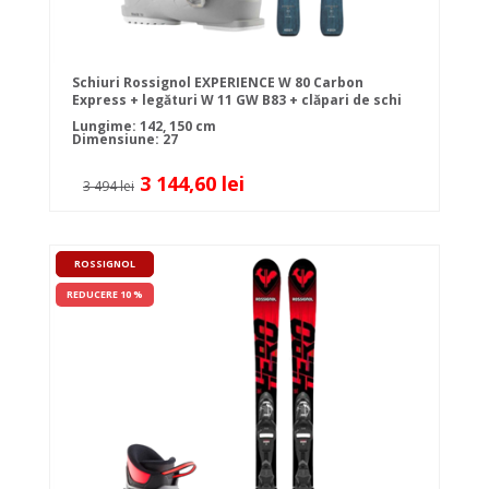
Schiuri Rossignol EXPERIENCE W 80 Carbon
Express + legături W 11 GW B83 + clăpari de schi
Rossignol TRACK 70 W Cloud Grey
Lungime: 142, 150 cm
Dimensiune: 27
3 144,60 lei
3 494 lei
ROSSIGNOL
REDUCERE 10 %