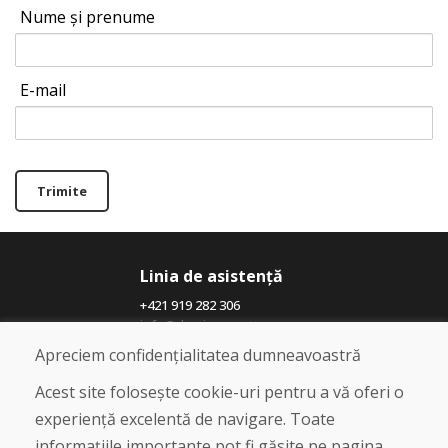
Nume și prenume
E-mail
Trimite
Linia de asistență
+421 919 282 306
info@domivosport.ro
Apreciem confidențialitatea dumneavoastră
Despre noi
Acest site folosește cookie-uri pentru a vă oferi o
Blog
experiență excelentă de navigare. Toate
Despre noi
informațiile importante pot fi găsite pe pagina
Magazin