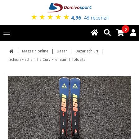
★
★
★
★
★
4,96
48 recenzii
0
Toggle
navigation
Magazin online
Bazar
Bazar schiuri
Schiuri Fischer The Curv Premium TI folosite