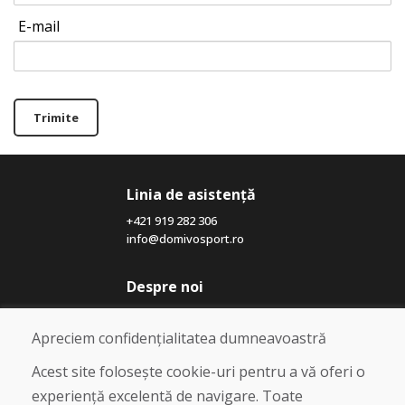
E-mail
Trimite
Linia de asistență
+421 919 282 306
info@domivosport.ro
Despre noi
Blog
Despre noi
Apreciem confidențialitatea dumneavoastră
Magazin
Contact
Acest site folosește cookie-uri pentru a vă oferi o
experiență excelentă de navigare. Toate