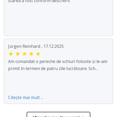
starea a fost conform descrierii.
Jürgen Reinhard , 17.12.2025
★
★
★
★
★
Am comandat o pereche de schiuri folosite și le-am
primit în termen de patru zile lucrătoare. Sch...
Citește mai mult ...