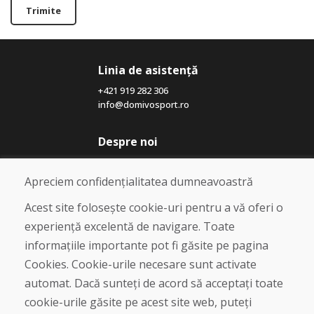
Trimite
Linia de asistență
+421 919 282 306
info@domivosport.ro
Despre noi
Blog
Despre noi
Apreciem confidențialitatea dumneavoastră
Magazin
Contact
Acest site folosește cookie-uri pentru a vă oferi o
experiență excelentă de navigare. Toate
Cumpărare
informațiile importante pot fi găsite pe pagina
Magazin online
Cookies. Cookie-urile necesare sunt activate
Termeni și condiții de afaceri
automat. Dacă sunteți de acord să acceptați toate
Livrare și plată
cookie-urile găsite pe acest site web, puteți
Plângere