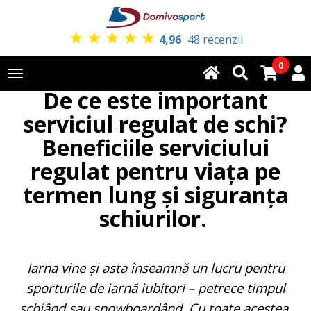
★
★
★
★
★
4,96
48 recenzii
0
Toggle
De ce este important
navigation
serviciul regulat de schi?
Beneficiile serviciului
regulat pentru viața pe
termen lung și siguranța
schiurilor.
Iarna vine și asta înseamnă un lucru pentru
sporturile de iarnă iubitori – petrece timpul
schiând sau snowboardând. Cu toate acestea,