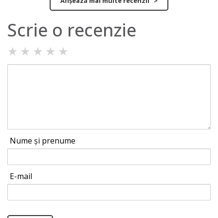
Afișează mai multe recenzii >
Scrie o recenzie
★
★
★
★
★
Nume și prenume
E-mail