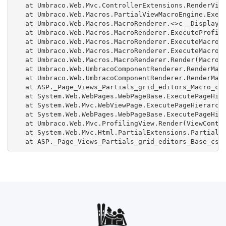
   at Umbraco.Web.Mvc.ControllerExtensions.RenderView
   at Umbraco.Web.Macros.PartialViewMacroEngine.Execu
   at Umbraco.Web.Macros.MacroRenderer.<>c__DisplayCl
   at Umbraco.Web.Macros.MacroRenderer.ExecuteProfile
   at Umbraco.Web.Macros.MacroRenderer.ExecuteMacroWi
   at Umbraco.Web.Macros.MacroRenderer.ExecuteMacroOf
   at Umbraco.Web.Macros.MacroRenderer.Render(MacroMo
   at Umbraco.Web.UmbracoComponentRenderer.RenderMacr
   at Umbraco.Web.UmbracoComponentRenderer.RenderMacr
   at ASP._Page_Views_Partials_grid_editors_Macro_csh
   at System.Web.WebPages.WebPageBase.ExecutePageHier
   at System.Web.Mvc.WebViewPage.ExecutePageHierarchy
   at System.Web.WebPages.WebPageBase.ExecutePageHier
   at Umbraco.Web.Mvc.ProfilingView.Render(ViewContex
   at System.Web.Mvc.Html.PartialExtensions.Partial(H
   at ASP._Page_Views_Partials_grid_editors_Base_csh