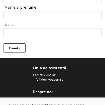
Nume și prenume
E-mail
Trimite
Linia de asistență
+421 919 282 306
info@domivosport.ro
Despre noi
Blog
Despre noi