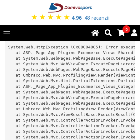
★
★
★
★
★
4,96
48 recenzii
0
Toggle
navigation
System.Web.HttpException (0x80004005): Error executin
   at ASP._Page_App_Plugins_Ecommerce_Views_Shared_GA
   at System.Web.WebPages.WebPageBase.ExecutePageHier
   at System.Web.Mvc.WebViewPage.ExecutePageHierarchy
   at System.Web.WebPages.WebPageBase.ExecutePageHier
   at Umbraco.Web.Mvc.ProfilingView.Render(ViewContex
   at System.Web.Mvc.Html.PartialExtensions.Partial(H
   at ASP._Page_App_Plugins_Ecommerce_Views_CategoryP
   at System.Web.WebPages.WebPageBase.ExecutePageHier
   at System.Web.Mvc.WebViewPage.ExecutePageHierarchy
   at System.Web.WebPages.WebPageBase.ExecutePageHier
   at Umbraco.Web.Mvc.ProfilingView.Render(ViewContex
   at System.Web.Mvc.ViewResultBase.ExecuteResult(Con
   at System.Web.Mvc.ControllerActionInvoker.InvokeAc
   at System.Web.Mvc.ControllerActionInvoker.InvokeAc
   at System.Web.Mvc.ControllerActionInvoker.InvokeAc
   at System.Web.Mvc.ControllerActionInvoker.InvokeAc