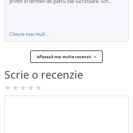
primit în termen de patru zile lucrătoare. Sch...
Citește mai mult ...
Afișează mai multe recenzii >
Scrie o recenzie
★
★
★
★
★