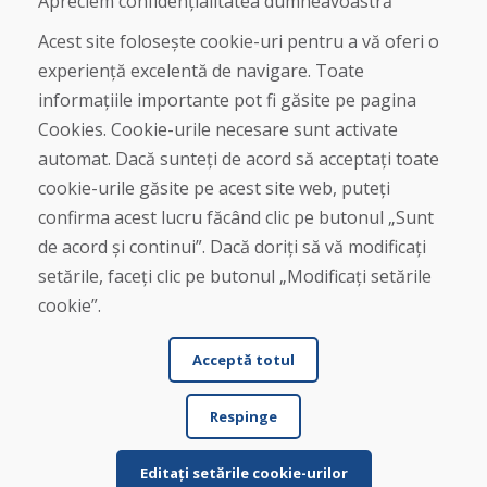
Apreciem confidențialitatea dumneavoastră
Magazin
Contact
Acest site folosește cookie-uri pentru a vă oferi o
experiență excelentă de navigare. Toate
Cumpărare
informațiile importante pot fi găsite pe pagina
Magazin online
Cookies. Cookie-urile necesare sunt activate
Termeni și condiții de afaceri
automat. Dacă sunteți de acord să acceptați toate
Livrare și plată
cookie-urile găsite pe acest site web, puteți
Plângere
Retur și schimb de mărfuri
confirma acest lucru făcând clic pe butonul „Sunt
Protecția datelor cu caracter personal
de acord și continui”. Dacă doriți să vă modificați
Cookies
setările, faceți clic pe butonul „Modificați setările
cookie”.
Acceptă totul
Respinge
© DOMIVOSPORT 2026, Toate drepturile rezervate
DUFEKSOFT
-
crearea site-ului web
,
crearea de magazine electronice
Editați setările cookie-urilor