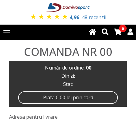
★
★
★
★
★
4,96
48 recenzii
0
Toggle
navigation
COMANDA NR 00
Număr de ordine:
00
Din zi:
Stat:
Plată 0,00 lei prin card
Adresa pentru livrare: