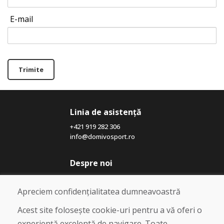
E-mail
Trimite
Linia de asistență
+421 919 282 306
info@domivosport.ro
Despre noi
Blog
Despre noi
Apreciem confidențialitatea dumneavoastră
Magazin
Contact
Acest site folosește cookie-uri pentru a vă oferi o
experiență excelentă de navigare. Toate