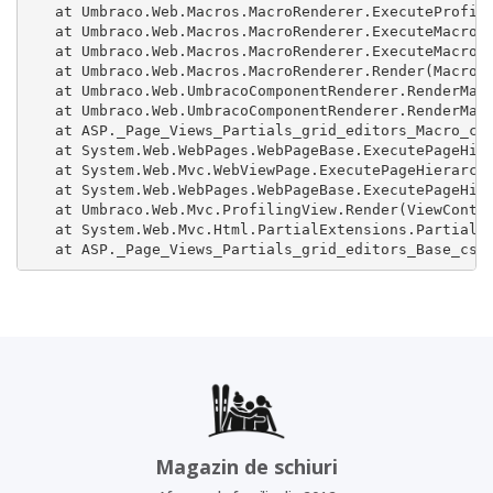
   at Umbraco.Web.Macros.MacroRenderer.ExecuteProfile
   at Umbraco.Web.Macros.MacroRenderer.ExecuteMacroWi
   at Umbraco.Web.Macros.MacroRenderer.ExecuteMacroOf
   at Umbraco.Web.Macros.MacroRenderer.Render(MacroMo
   at Umbraco.Web.UmbracoComponentRenderer.RenderMacr
   at Umbraco.Web.UmbracoComponentRenderer.RenderMacr
   at ASP._Page_Views_Partials_grid_editors_Macro_csh
   at System.Web.WebPages.WebPageBase.ExecutePageHier
   at System.Web.Mvc.WebViewPage.ExecutePageHierarchy
   at System.Web.WebPages.WebPageBase.ExecutePageHier
   at Umbraco.Web.Mvc.ProfilingView.Render(ViewContex
   at System.Web.Mvc.Html.PartialExtensions.Partial(H
   at ASP._Page_Views_Partials_grid_editors_Base_csh
Magazin de schiuri