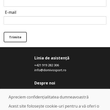
E-mail
Trimite
Linia de asistență
+421 919 282 306
info@domivosport.ro
Despre noi
Blog
Despre noi
Apreciem confidențialitatea dumneavoastră
Magazin
Contact
Acest site folosește cookie-uri pentru a vă oferi o