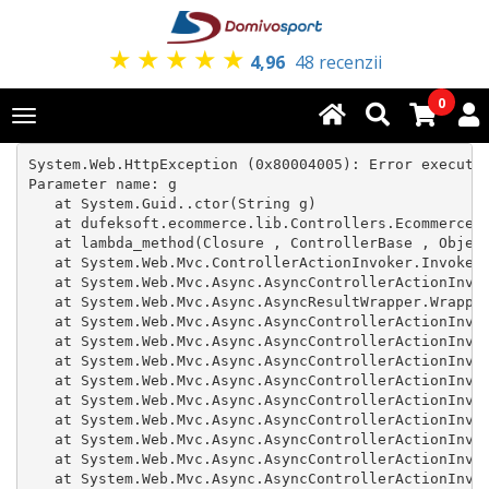
★
★
★
★
★
4,96
48 recenzii
0
Toggle
navigation
System.Web.HttpException (0x80004005): Error executin
Parameter name: g

   at System.Guid..ctor(String g)

   at dufeksoft.ecommerce.lib.Controllers.Ecommerce.R
   at lambda_method(Closure , ControllerBase , Object
   at System.Web.Mvc.ControllerActionInvoker.InvokeAc
   at System.Web.Mvc.Async.AsyncControllerActionInvok
   at System.Web.Mvc.Async.AsyncResultWrapper.Wrapped
   at System.Web.Mvc.Async.AsyncControllerActionInvok
   at System.Web.Mvc.Async.AsyncControllerActionInvok
   at System.Web.Mvc.Async.AsyncControllerActionInvok
   at System.Web.Mvc.Async.AsyncControllerActionInvok
   at System.Web.Mvc.Async.AsyncControllerActionInvok
   at System.Web.Mvc.Async.AsyncControllerActionInvok
   at System.Web.Mvc.Async.AsyncControllerActionInvok
   at System.Web.Mvc.Async.AsyncControllerActionInvok
   at System.Web.Mvc.Async.AsyncControllerActionInvok