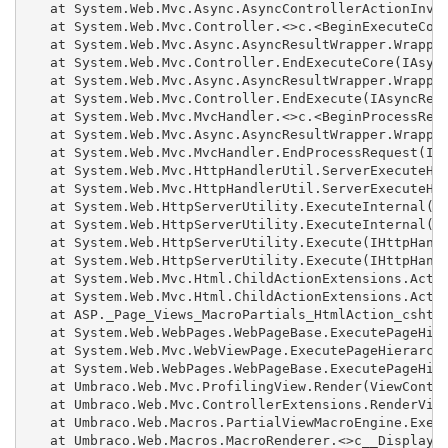
   at System.Web.Mvc.Async.AsyncControllerActionInvok
   at System.Web.Mvc.Controller.<>c.<BeginExecuteCore
   at System.Web.Mvc.Async.AsyncResultWrapper.Wrapped
   at System.Web.Mvc.Controller.EndExecuteCore(IAsync
   at System.Web.Mvc.Async.AsyncResultWrapper.Wrapped
   at System.Web.Mvc.Controller.EndExecute(IAsyncResu
   at System.Web.Mvc.MvcHandler.<>c.<BeginProcessRequ
   at System.Web.Mvc.Async.AsyncResultWrapper.Wrapped
   at System.Web.Mvc.MvcHandler.EndProcessRequest(IAs
   at System.Web.Mvc.HttpHandlerUtil.ServerExecuteHtt
   at System.Web.Mvc.HttpHandlerUtil.ServerExecuteHtt
   at System.Web.HttpServerUtility.ExecuteInternal(IH
   at System.Web.HttpServerUtility.ExecuteInternal(IH
   at System.Web.HttpServerUtility.Execute(IHttpHandl
   at System.Web.HttpServerUtility.Execute(IHttpHandl
   at System.Web.Mvc.Html.ChildActionExtensions.Actio
   at System.Web.Mvc.Html.ChildActionExtensions.Actio
   at ASP._Page_Views_MacroPartials_HtmlAction_cshtml
   at System.Web.WebPages.WebPageBase.ExecutePageHier
   at System.Web.Mvc.WebViewPage.ExecutePageHierarchy
   at System.Web.WebPages.WebPageBase.ExecutePageHier
   at Umbraco.Web.Mvc.ProfilingView.Render(ViewContex
   at Umbraco.Web.Mvc.ControllerExtensions.RenderView
   at Umbraco.Web.Macros.PartialViewMacroEngine.Execu
   at Umbraco.Web.Macros.MacroRenderer.<>c__DisplayCl