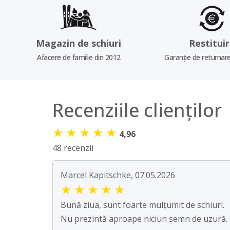
Magazin de schiuri
Restitui
Afacere de familie din 2012
Garanție de returnare
Recenziile clienților
★
★
★
★
★
4,96
48 recenzii
Marcel Kapitschke, 07.05.2026
★
★
★
★
★
Bună ziua, sunt foarte mulțumit de schiuri.
Nu prezintă aproape niciun semn de uzură.