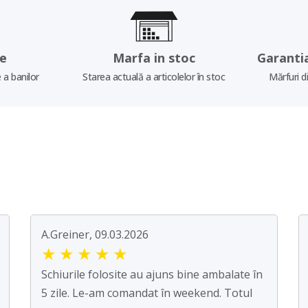
re
Marfa in stoc
Garanti
 a banilor
Starea actuală a articolelor în stoc
Mărfuri d
A.Greiner, 09.03.2026
★
★
★
★
★
Schiurile folosite au ajuns bine ambalate în
5 zile. Le-am comandat în weekend. Totul