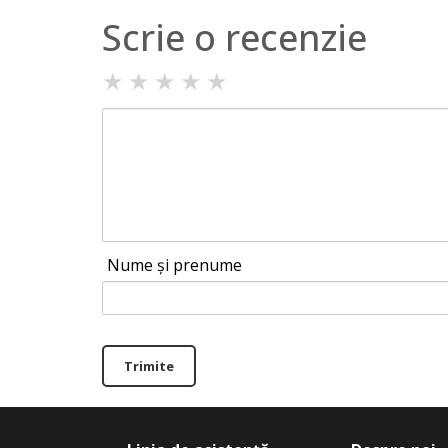
Scrie o recenzie
★
★
★
★
★
Nume și prenume
Trimite