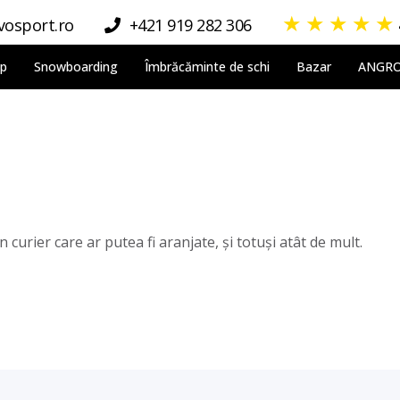
★
★
★
★
★
osport.ro
+421 919 282 306
lp
Snowboarding
Îmbrăcăminte de schi
Bazar
ANGR
curier care ar putea fi aranjate, și totuși atât de mult.