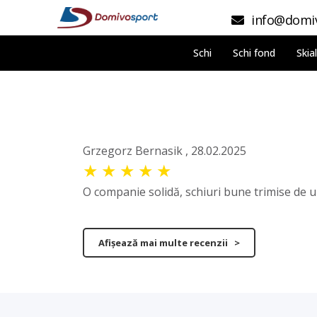
info@domiv
Schi
Schi fond
Skia
Grzegorz Bernasik , 28.02.2025
★
★
★
★
★
O companie solidă, schiuri bune trimise de un 
Afișează mai multe recenzii >