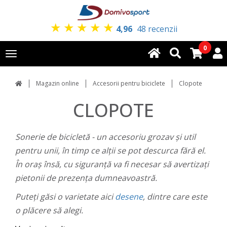
★
★
★
★
★
4,96
48 recenzii
0
Toggle
navigation
Magazin online
Accesorii pentru biciclete
Clopote
CLOPOTE
Sonerie de bicicletă - un accesoriu grozav și util
pentru unii, în timp ce alții se pot descurca fără el.
În oraș însă, cu siguranță va fi necesar să avertizați
pietonii de prezența dumneavoastră.
Puteți găsi o varietate aici
desene
, dintre care este
o plăcere să alegi.