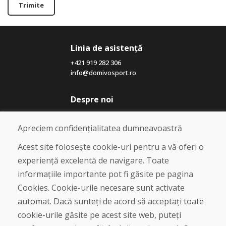
Trimite
Linia de asistență
+421 919 282 306
info@domivosport.ro
Despre noi
Blog
Despre noi
Apreciem confidențialitatea dumneavoastră
Magazin
Contact
Acest site folosește cookie-uri pentru a vă oferi o
experiență excelentă de navigare. Toate
Cumpărare
informațiile importante pot fi găsite pe pagina
Magazin online
Cookies. Cookie-urile necesare sunt activate
Termeni și condiții de afaceri
automat. Dacă sunteți de acord să acceptați toate
Livrare și plată
cookie-urile găsite pe acest site web, puteți
Plângere