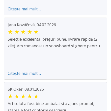
Citește mai mult ...
Jana Kováčová, 04.02.2026
★
★
★
★
★
Selecție excelentă, prețuri bune, livrare rapidă (2
zile). Am comandat un snowboard și ghete pentru ...
Citește mai mult ...
SK Oker, 08.01.2026
★
★
★
★
★
Articolul a fost bine ambalat și a ajuns prompt;
starea a fost conform descrierii.