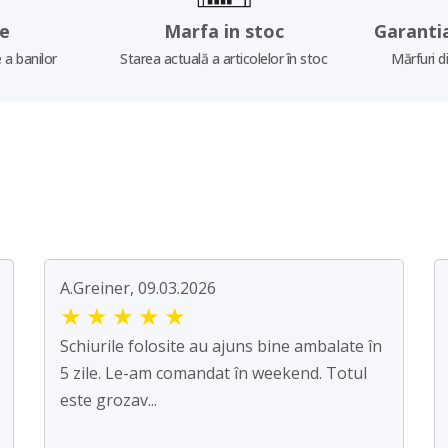
re
Marfa in stoc
Garanti
 a banilor
Starea actuală a articolelor în stoc
Mărfuri d
A.Greiner, 09.03.2026
★
★
★
★
★
Schiurile folosite au ajuns bine ambalate în
5 zile. Le-am comandat în weekend. Totul
este grozav...