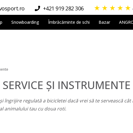
★
★
★
★
★
osport.ro
+421 919 282 306
lp
Snowboarding
Îmbrăcăminte de schi
Bazar
ANGR
umente
SERVICE ȘI INSTRUMENTE
și îngrijire regulată a bicicletei dacă vrei să te servească câ
al animalului tau cu doua roti.