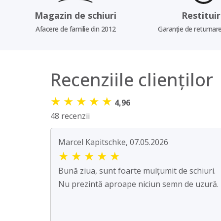
Magazin de schiuri
Restitui
Afacere de familie din 2012
Garanție de returnare
Recenziile clienților
★
★
★
★
★
4,96
48 recenzii
Marcel Kapitschke, 07.05.2026
★
★
★
★
★
Bună ziua, sunt foarte mulțumit de schiuri.
Nu prezintă aproape niciun semn de uzură.