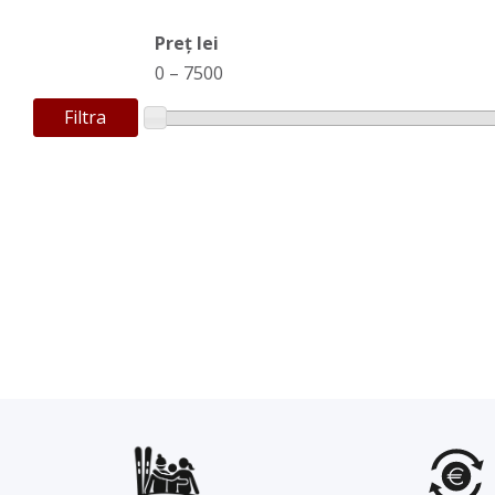
Preț lei
0
–
7500
Filtra