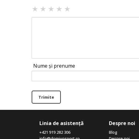
★
★
★
★
★
Nume și prenume
Trimite
Linia de asistență
Despre noi
+421 919 282 306
Blog
info@domivosport.ro
Despre noi