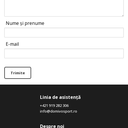
Nume și prenume
E-mail
Trimite
Linia de asistență
+421 919 282 306
info@domivosport.ro
Despre noi