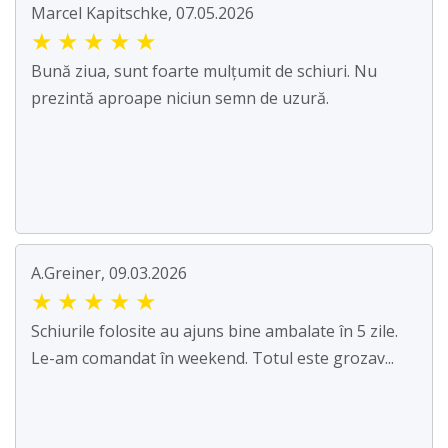
Marcel Kapitschke, 07.05.2026
★
★
★
★
★
Bună ziua, sunt foarte mulțumit de schiuri. Nu
prezintă aproape niciun semn de uzură.
A.Greiner, 09.03.2026
★
★
★
★
★
Schiurile folosite au ajuns bine ambalate în 5 zile.
Le-am comandat în weekend. Totul este grozav...