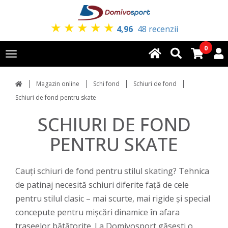
★
★
★
★
★
4,96
48 recenzii
0
Toggle
navigation
Magazin online
Schi fond
Schiuri de fond
Schiuri de fond pentru skate
SCHIURI DE FOND
PENTRU SKATE
Cauți schiuri de fond pentru stilul skating? Tehnica
de patinaj necesită schiuri diferite față de cele
pentru stilul clasic – mai scurte, mai rigide și special
concepute pentru mișcări dinamice în afara
traseelor bătătorite. La Domivosport găsești o