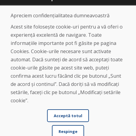
Blog
Despre noi
Apreciem confidențialitatea dumneavoastră
Magazin
Contact
Acest site folosește cookie-uri pentru a vă oferi o
experiență excelentă de navigare. Toate
Cumpărare
informațiile importante pot fi găsite pe pagina
Magazin online
Cookies. Cookie-urile necesare sunt activate
Termeni și condiții de afaceri
automat. Dacă sunteți de acord să acceptați toate
Livrare și plată
cookie-urile găsite pe acest site web, puteți
Plângere
Retur și schimb de mărfuri
confirma acest lucru făcând clic pe butonul „Sunt
Protecția datelor cu caracter personal
de acord și continui”. Dacă doriți să vă modificați
Cookies
setările, faceți clic pe butonul „Modificați setările
cookie”.
Acceptă totul
Respinge