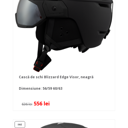
Cască de schi Blizzard Edge Visor, neagră
Dimensiune:
56/59
60/63
556 lei
636 lei
INE