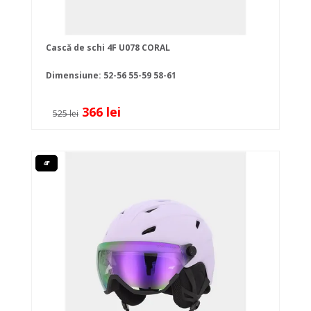
Cască de schi 4F U078 CORAL
Dimensiune:
52-56
55-59
58-61
366 lei
525 lei
4F