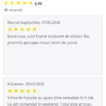
★
★
★
★
★
4,96
48 recenzii
Marcel Kapitschke, 07.05.2026
★
★
★
★
★
Bună ziua, sunt foarte mulțumit de schiuri. Nu
prezintă aproape niciun semn de uzură.
A.Greiner, 09.03.2026
★
★
★
★
★
Schiurile folosite au ajuns bine ambalate în 5 zile.
Le-am comandat în weekend. Totul este grozav...