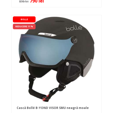
790 lei
896 lei
BOLLE
REDUCERE 11 %
Cască Bollé B-YOND VISOR SMU neagră moale