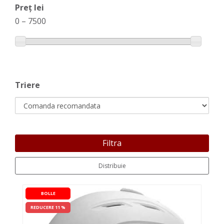
Preț lei
0
–
7500
Triere
Filtra
Distribuie
BOLLE
REDUCERE 11 %