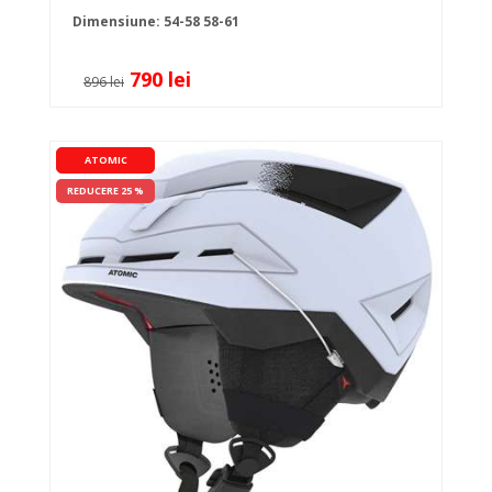
Dimensiune:
54-58
58-61
790 lei
896 lei
ATOMIC
REDUCERE 25 %