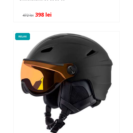
398 lei
472 lei
RELAX