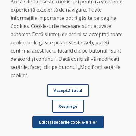
Acest site folosește cookie-uri pentru a vă oferi o
experiență excelentă de navigare. Toate
informațiile importante pot fi găsite pe pagina
Cookies. Cookie-urile necesare sunt activate
automat. Dacă sunteți de acord să acceptați toate
cookie-urile găsite pe acest site web, puteți
Nume și prenume
confirma acest lucru făcând clic pe butonul „Sunt
de acord și continui”. Dacă doriți să vă modificați
setările, faceți clic pe butonul „Modificați setările
E-mail
cookie”.
Acceptă totul
Trimite
Respinge
Editați setările cookie-urilor
Linia de asistență