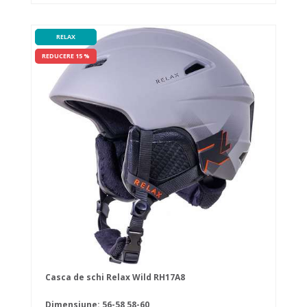
RELAX
REDUCERE 15 %
Casca de schi Relax Wild RH17A8
Dimensiune:
56-58
58-60