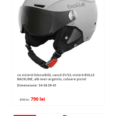
cu vizieră înlocuibilă, cască S1/S3, vizieră BOLLE
BACKLINE, alb mat-argintiu, culoare pistol
Dimensiune:
54-56
59-61
790 lei
896 lei