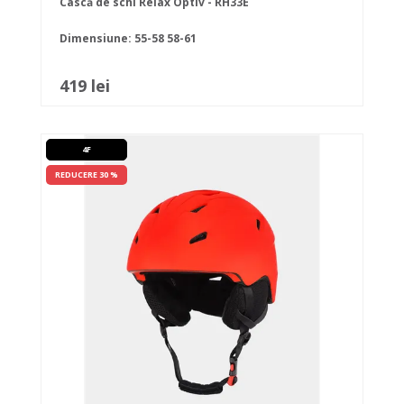
Cască de schi Relax Optiv - RH33E
Dimensiune:
55-58
58-61
419 lei
4F
REDUCERE 30 %