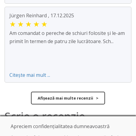
Jürgen Reinhard , 17.12.2025
★
★
★
★
★
Am comandat o pereche de schiuri folosite și le-am
primit în termen de patru zile lucrătoare. Sch...
Citește mai mult ...
Afișează mai multe recenzii >
Scrie o recenzie
Apreciem confidențialitatea dumneavoastră
★
★
★
★
★