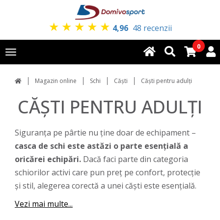
★
★
★
★
★
4,96
48 recenzii
0
Toggle
navigation
Magazin online
Schi
Căști
Căști pentru adulți
CĂȘTI PENTRU ADULȚI
Siguranța pe pârtie nu ține doar de echipament –
casca de schi este astăzi o parte esențială a
oricărei echipări.
Dacă faci parte din categoria
schiorilor activi care pun preț pe confort, protecție
și stil, alegerea corectă a unei căști este esențială.
Vezi mai multe...