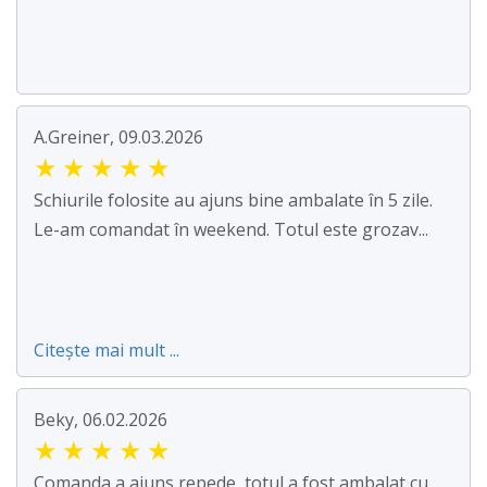
A.Greiner, 09.03.2026
★
★
★
★
★
Schiurile folosite au ajuns bine ambalate în 5 zile.
Le-am comandat în weekend. Totul este grozav...
Citește mai mult ...
Beky, 06.02.2026
★
★
★
★
★
Comanda a ajuns repede, totul a fost ambalat cu