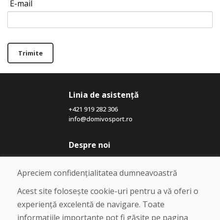
E-mail
Trimite
Linia de asistență
+421 919 282 306
info@domivosport.ro
Despre noi
Blog
Despre noi
Apreciem confidențialitatea dumneavoastră
Magazin
Contact
Acest site folosește cookie-uri pentru a vă oferi o
experiență excelentă de navigare. Toate
Cumpărare
informațiile importante pot fi găsite pe pagina