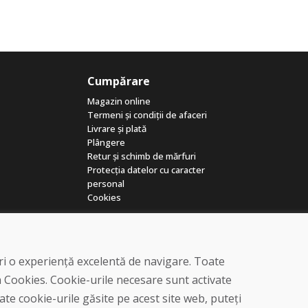
Cumpărare
Magazin online
Termeni și condiții de afaceri
Livrare și plată
Plângere
Retur și schimb de mărfuri
Protecția datelor cu caracter
personal
Cookies
eri o experiență excelentă de navigare. Toate
a Cookies. Cookie-urile necesare sunt activate
te cookie-urile găsite pe acest site web, puteți