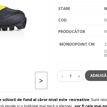
STARE
N
COD
5
PRODUCĂTOR
F
MONDOPOINT CM
2
C
M
ADAUGĂ 
1
>
e schiorii de fond al căror nivel este
recreative
. Sunt rec
lpă moale și o înălțime mai mică a gleznei,
vor fi cele mai po