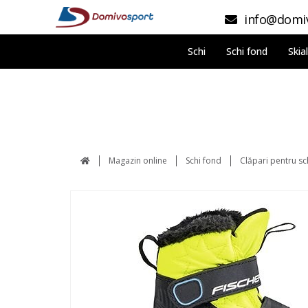
info@domiv
Schi
Schi fond
Skia
Magazin online
Schi fond
Clăpari pentru sc