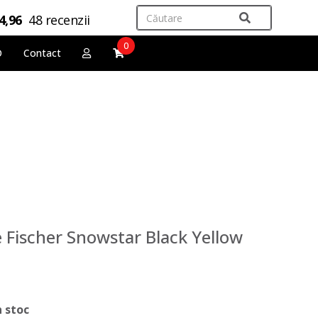
4,96
48 recenzii
0
O
Contact
e Fischer Snowstar Black Yellow
n stoc