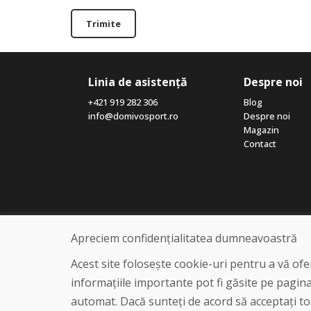
Trimite
Linia de asistență
Despre noi
+421 919 282 306
Blog
info@domivosport.ro
Despre noi
Magazin
Contact
Apreciem confidențialitatea dumneavoastră
Acest site folosește cookie-uri pentru a vă of
informațiile importante pot fi găsite pe pagin
automat. Dacă sunteți de acord să acceptați toa