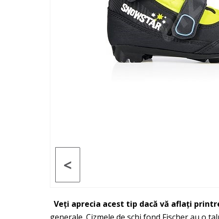
<
Veți aprecia acest tip dacă vă aflați printr
generale. Cizmele de schi fond Fischer au o ta