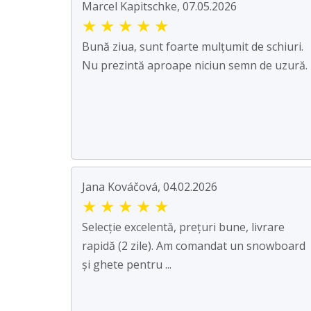
Marcel Kapitschke, 07.05.2026
★
★
★
★
★
Bună ziua, sunt foarte mulțumit de schiuri.
Nu prezintă aproape niciun semn de uzură.
Jana Kováčová, 04.02.2026
★
★
★
★
★
Selecție excelentă, prețuri bune, livrare
rapidă (2 zile). Am comandat un snowboard
și ghete pentru ...