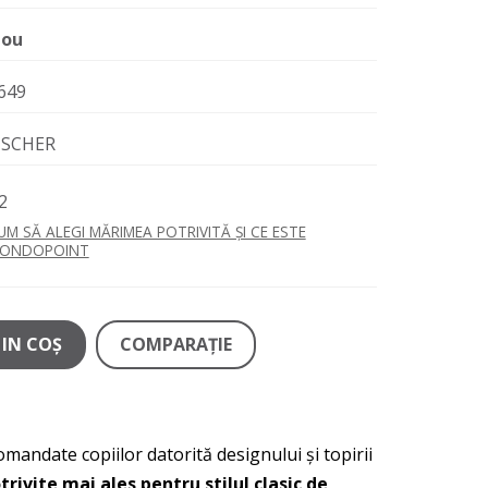
ou
649
ISCHER
2
UM SĂ ALEGI MĂRIMEA POTRIVITĂ ȘI CE ESTE
ONDOPOINT
IN COŞ
COMPARAŢIE
omandate copiilor datorită designului și topirii
trivite mai ales pentru stilul clasic de