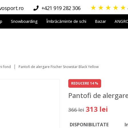
★
★
★
★
★
osport.ro
+421 919 282 306
lp
Snowboarding
Îmbrăcăminte de schi
Bazar
ANGR
hi fond
Pantofi de alergare Fischer Snowstar Black Yellow
REDUCERE 14 %
Pantofi de alergar
313 lei
366 lei
DISPONIBILITATE
I