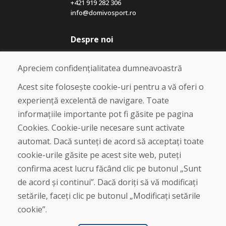
+421 919 282 306
info@domivosport.ro
Despre noi
Blog
Despre noi
Apreciem confidențialitatea dumneavoastră
Magazin
Contact
Acest site folosește cookie-uri pentru a vă oferi o
experiență excelentă de navigare. Toate
Cumpărare
informațiile importante pot fi găsite pe pagina
Magazin online
Cookies. Cookie-urile necesare sunt activate
Termeni și condiții de afaceri
automat. Dacă sunteți de acord să acceptați toate
Livrare și plată
cookie-urile găsite pe acest site web, puteți
Plângere
Retur și schimb de mărfuri
confirma acest lucru făcând clic pe butonul „Sunt
Protecția datelor cu caracter personal
de acord și continui”. Dacă doriți să vă modificați
Cookies
setările, faceți clic pe butonul „Modificați setările
cookie”.