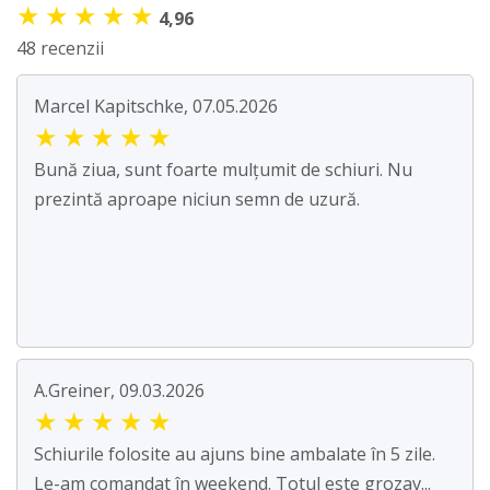
★
★
★
★
★
4,96
48 recenzii
Marcel Kapitschke, 07.05.2026
★
★
★
★
★
Bună ziua, sunt foarte mulțumit de schiuri. Nu
prezintă aproape niciun semn de uzură.
A.Greiner, 09.03.2026
★
★
★
★
★
Schiurile folosite au ajuns bine ambalate în 5 zile.
Le-am comandat în weekend. Totul este grozav...