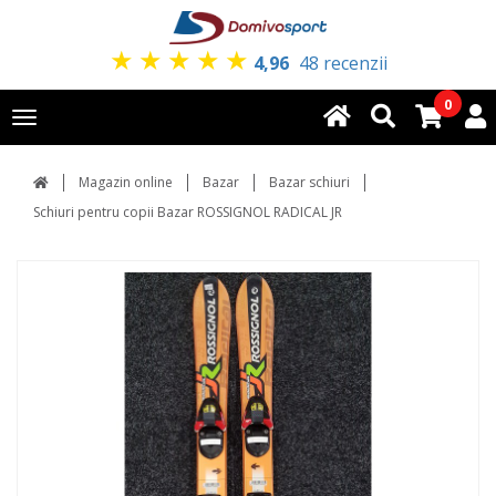
★
★
★
★
★
4,96
48 recenzii
0
Toggle
navigation
Magazin online
Bazar
Bazar schiuri
Schiuri pentru copii Bazar ROSSIGNOL RADICAL JR