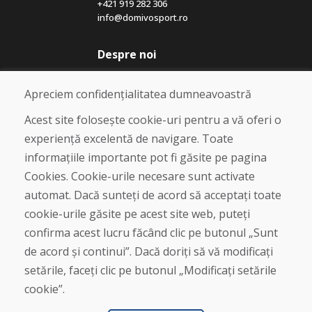
+421 919 282 306
info@domivosport.ro
Despre noi
Blog
Despre noi
Apreciem confidențialitatea dumneavoastră
Magazin
Contact
Acest site folosește cookie-uri pentru a vă oferi o
experiență excelentă de navigare. Toate
Cumpărare
informațiile importante pot fi găsite pe pagina
Magazin online
Cookies. Cookie-urile necesare sunt activate
Termeni și condiții de afaceri
automat. Dacă sunteți de acord să acceptați toate
Livrare și plată
cookie-urile găsite pe acest site web, puteți
Plângere
Retur și schimb de mărfuri
confirma acest lucru făcând clic pe butonul „Sunt
Protecția datelor cu caracter personal
de acord și continui”. Dacă doriți să vă modificați
Cookies
setările, faceți clic pe butonul „Modificați setările
cookie”.