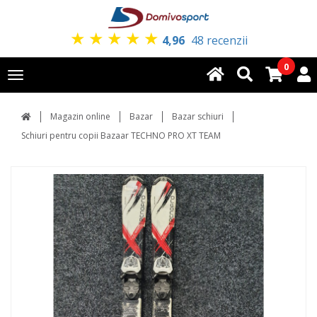
★
★
★
★
★
4,96
48 recenzii
0
Toggle
navigation
Magazin online
Bazar
Bazar schiuri
Schiuri pentru copii Bazaar TECHNO PRO XT TEAM