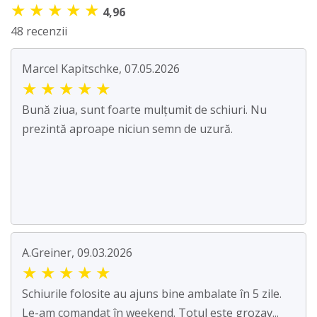
★
★
★
★
★
4,96
48 recenzii
Marcel Kapitschke, 07.05.2026
★
★
★
★
★
Bună ziua, sunt foarte mulțumit de schiuri. Nu
prezintă aproape niciun semn de uzură.
A.Greiner, 09.03.2026
★
★
★
★
★
Schiurile folosite au ajuns bine ambalate în 5 zile.
Le-am comandat în weekend. Totul este grozav...