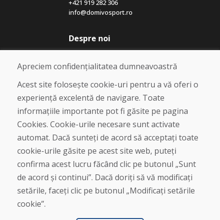
+421 919 282 306
info@domivosport.ro
Despre noi
Blog
Despre noi
Apreciem confidențialitatea dumneavoastră
Magazin
Contact
Acest site folosește cookie-uri pentru a vă oferi o
experiență excelentă de navigare. Toate
Cumpărare
informațiile importante pot fi găsite pe pagina
Magazin online
Cookies. Cookie-urile necesare sunt activate
Termeni și condiții de afaceri
automat. Dacă sunteți de acord să acceptați toate
Livrare și plată
cookie-urile găsite pe acest site web, puteți
Plângere
Retur și schimb de mărfuri
confirma acest lucru făcând clic pe butonul „Sunt
Protecția datelor cu caracter personal
de acord și continui”. Dacă doriți să vă modificați
Cookies
setările, faceți clic pe butonul „Modificați setările
cookie”.