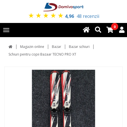
★
★
★
★
★
4,96
48 recenzii
0
Toggle
navigation
Magazin online
Bazar
Bazar schiuri
Schiuri pentru copii Bazaar TECNO PRO XT