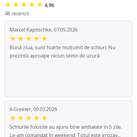
★
★
★
★
★
4,96
48 recenzii
Marcel Kapitschke, 07.05.2026
★
★
★
★
★
Bună ziua, sunt foarte mulțumit de schiuri. Nu
prezintă aproape niciun semn de uzură.
A.Greiner, 09.03.2026
★
★
★
★
★
Schiurile folosite au ajuns bine ambalate în 5 zile.
Le-am comandat în weekend. Totul este grozav...