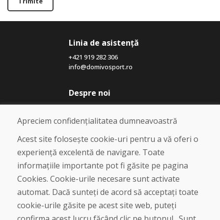
Trimite
Linia de asistență
+421 919 282 306
info@domivosport.ro
Despre noi
Blog
Despre noi
Apreciem confidențialitatea dumneavoastră
Magazin
Contact
Acest site folosește cookie-uri pentru a vă oferi o
experiență excelentă de navigare. Toate
Cumpărare
informațiile importante pot fi găsite pe pagina
Magazin online
Cookies. Cookie-urile necesare sunt activate
Termeni și condiții de afaceri
automat. Dacă sunteți de acord să acceptați toate
Livrare și plată
cookie-urile găsite pe acest site web, puteți
Plângere
Retur și schimb de mărfuri
confirma acest lucru făcând clic pe butonul „Sunt