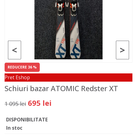
<
>
REDUCERE 36 %
Pret Eshop
Schiuri bazar ATOMIC Redster XT
695 lei
1 095 lei
DISPONIBILITATE
In stoc