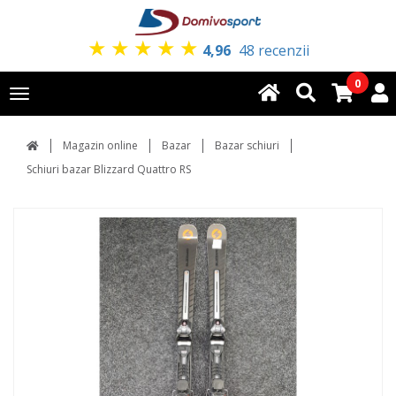
★
★
★
★
★
4,96
48 recenzii
0
Toggle
navigation
Magazin online
Bazar
Bazar schiuri
Schiuri bazar Blizzard Quattro RS