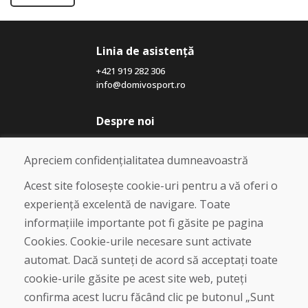
Linia de asistență
+421 919 282 306
info@domivosport.ro
Despre noi
Blog
Despre noi
Apreciem confidențialitatea dumneavoastră
Magazin
Contact
Acest site folosește cookie-uri pentru a vă oferi o
experiență excelentă de navigare. Toate
Cumpărare
informațiile importante pot fi găsite pe pagina
Magazin online
Cookies. Cookie-urile necesare sunt activate
Termeni și condiții de afaceri
automat. Dacă sunteți de acord să acceptați toate
Livrare și plată
cookie-urile găsite pe acest site web, puteți
Plângere
Retur și schimb de mărfuri
confirma acest lucru făcând clic pe butonul „Sunt
Protecția datelor cu caracter personal