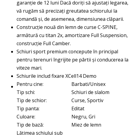
garanție de 12 luni Dacă doriți să ajustați legarea,
vă rugăm să precizați greutatea schiorului la
comandă și, de asemenea, dimensiunea clăparii.
Construcție nouă din lemn de curse C-SPINE,
armătură cu titan 2x, amortizare Full Suspension,
construcție Full Camber.
Schiuri sport premium concepute în principal
pentru terenuri îngrijite pe pârtii și conducerea la
viteze mari.
Schiurile includ fixare XCell14 Demo
Pentru cine:
Barbati/Unisex
Tip schi:
Schiuri de slalom
Tip de schior:
Curse, Sportiv
Tip panta:
Editat
Culoare:
Negru, Gri
Tip de bază:
Miez de lemn
Lățimea schiului sub