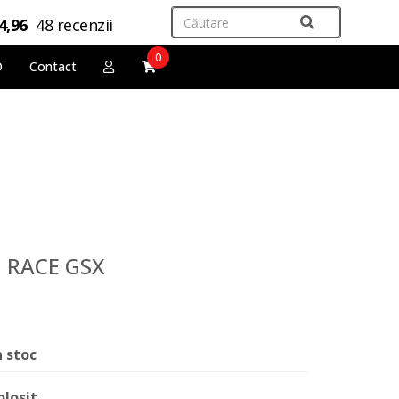
4,96
48 recenzii
0
O
Contact
N RACE GSX
n stoc
olosit