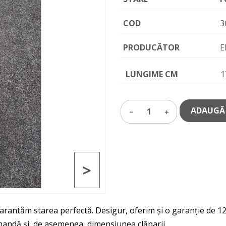
COD
3
PRODUCĂTOR
E
LUNGIME CM
1
ADAUGĂ 
1
>
garantăm starea perfectă. Desigur, oferim și o garanție de 12
omandă și, de asemenea, dimensiunea clăparii.