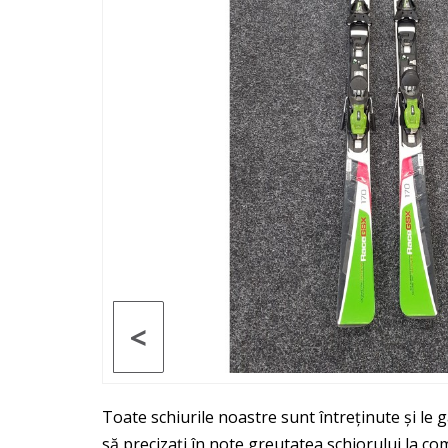
<
Toate schiurile noastre sunt întreținute și le 
să precizați în note greutatea schiorului la c