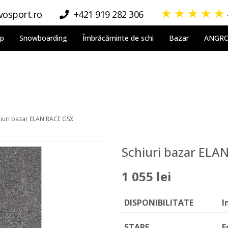
★
★
★
★
★
osport.ro
+421 919 282 306
lp
Snowboarding
Îmbrăcăminte de schi
Bazar
ANGR
iuri bazar ELAN RACE GSX
Schiuri bazar ELA
1 055 lei
DISPONIBILITATE
I
STARE
F