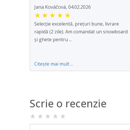
Jana Kováčová, 04.02.2026
★
★
★
★
★
Selecție excelentă, prețuri bune, livrare
rapidă (2 zile). Am comandat un snowboard
și ghete pentru ...
Citește mai mult ...
Scrie o recenzie
★
★
★
★
★