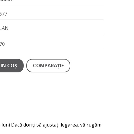
677
LAN
70
IN COŞ
COMPARAŢIE
 luni Dacă doriți să ajustați legarea, vă rugăm