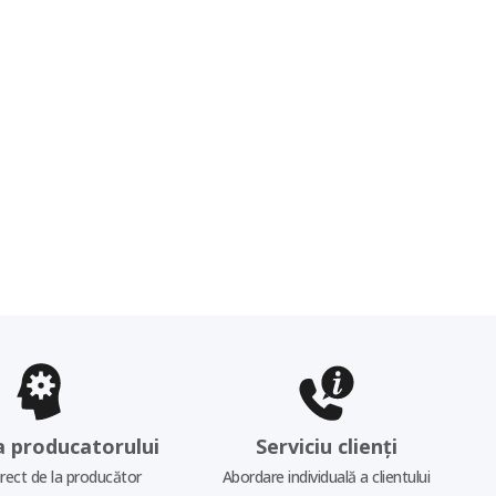
a producatorului
Serviciu clienți
irect de la producător
Abordare individuală a clientului