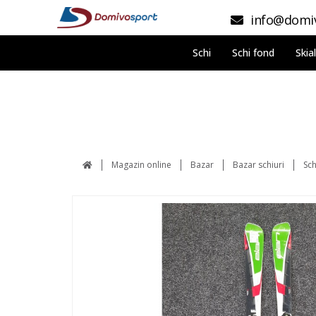
info@domiv
Schi
Schi fond
Skia
Magazin online
Bazar
Bazar schiuri
Sch