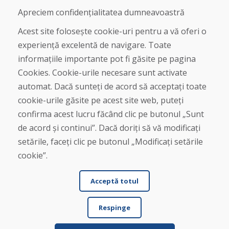
Despre noi
Apreciem confidențialitatea dumneavoastră
Magazin
Contact
Acest site folosește cookie-uri pentru a vă oferi o
experiență excelentă de navigare. Toate
Cumpărare
informațiile importante pot fi găsite pe pagina
Magazin online
Cookies. Cookie-urile necesare sunt activate
Termeni și condiții de afaceri
automat. Dacă sunteți de acord să acceptați toate
Livrare și plată
cookie-urile găsite pe acest site web, puteți
Plângere
Retur și schimb de mărfuri
confirma acest lucru făcând clic pe butonul „Sunt
Protecția datelor cu caracter personal
de acord și continui”. Dacă doriți să vă modificați
Cookies
setările, faceți clic pe butonul „Modificați setările
cookie”.
Acceptă totul
Respinge
© DOMIVOSPORT 2026, Toate drepturile rezervate
DUFEKSOFT
-
crearea site-ului web
,
crearea de magazine electronice