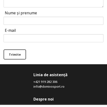
Nume și prenume
E-mail
Trimite
Linia de asistență
+421 919 282 306
info@domivosport.ro
Despre noi
Blog