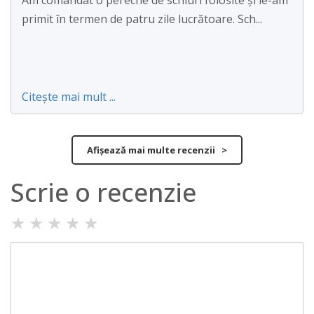
Am comandat o pereche de schiuri folosite și le-am
primit în termen de patru zile lucrătoare. Sch...
Citește mai mult ...
Afișează mai multe recenzii >
Scrie o recenzie
★
★
★
★
★