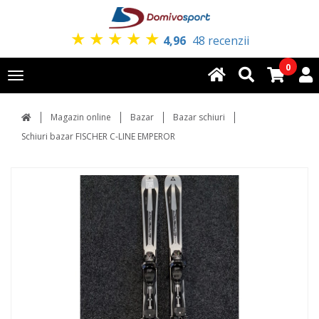
★
★
★
★
★
4,96
48 recenzii
0
Toggle
navigation
Magazin online
Bazar
Bazar schiuri
Schiuri bazar FISCHER C-LINE EMPEROR