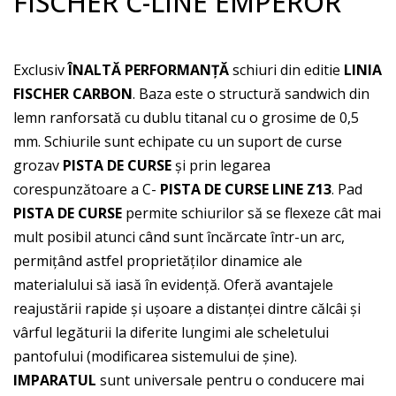
FISCHER C-LINE EMPEROR
Exclusiv
ÎNALTĂ PERFORMANȚĂ
schiuri din editie
LINIA
FISCHER CARBON
. Baza este o structură sandwich din
lemn ranforsată cu dublu titanal cu o grosime de 0,5
mm. Schiurile sunt echipate cu un suport de curse
grozav
PISTA DE CURSE
și prin legarea
corespunzătoare a C-
PISTA DE CURSE LINE Z13
. Pad
PISTA DE CURSE
permite schiurilor să se flexeze cât mai
mult posibil atunci când sunt încărcate într-un arc,
permițând astfel proprietăților dinamice ale
materialului să iasă în evidență. Oferă avantajele
reajustării rapide și ușoare a distanței dintre călcâi și
vârful legăturii la diferite lungimi ale scheletului
pantofului (modificarea sistemului de șine).
IMPARATUL
sunt universale pentru o conducere mai