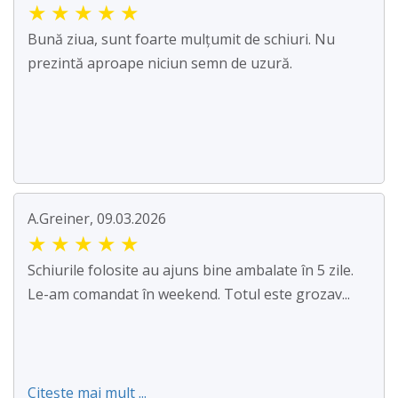
★
★
★
★
★
Bună ziua, sunt foarte mulțumit de schiuri. Nu
prezintă aproape niciun semn de uzură.
A.Greiner, 09.03.2026
★
★
★
★
★
Schiurile folosite au ajuns bine ambalate în 5 zile.
Le-am comandat în weekend. Totul este grozav...
Citește mai mult ...