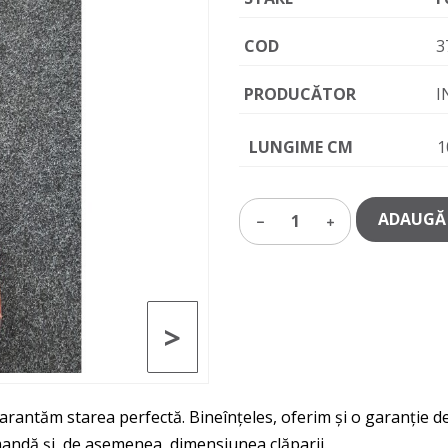
COD
3
PRODUCĂTOR
I
LUNGIME CM
1
ADAUGĂ 
1
>
garantăm starea perfectă. Bineînțeles, oferim și o garanție de 
mandă și, de asemenea, dimensiunea clăparii.