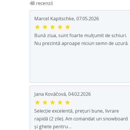
48 recenzii
Marcel Kapitschke, 07.05.2026
★
★
★
★
★
Bună ziua, sunt foarte mulțumit de schiuri.
Nu prezintă aproape niciun semn de uzură.
Jana Kováčová, 04.02.2026
★
★
★
★
★
Selecție excelentă, prețuri bune, livrare
rapidă (2 zile). Am comandat un snowboard
și ghete pentru ...