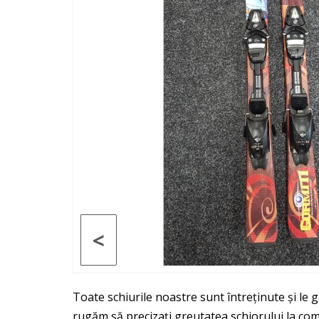
<
Toate schiurile noastre sunt întreținute și le 
rugăm să precizați greutatea schiorului la co