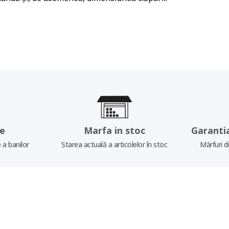
re
Marfa in stoc
Garanti
 a banilor
Starea actuală a articolelor în stoc
Mărfuri d