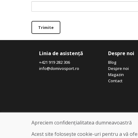
Trimite
Linia de asistență
Despre noi
+421 919 282 306
Blog
info@domivosport.ro
Despre noi
Magazin
Contact
Apreciem confidențialitatea dumneavoastră
Acest site folosește cookie-uri pentru a vă of