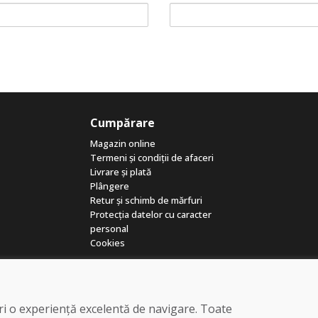
Cumpărare
Magazin online
Termeni și condiții de afaceri
Livrare și plată
Plângere
Retur și schimb de mărfuri
Protecția datelor cu caracter
personal
Cookies
eri o experiență excelentă de navigare. Toate