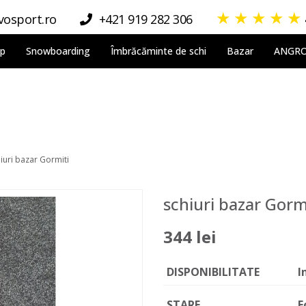
★
★
★
★
★
osport.ro
+421 919 282 306
lp
Snowboarding
Îmbrăcăminte de schi
Bazar
ANGR
iuri bazar Gormiti
schiuri bazar Gorm
344 lei
DISPONIBILITATE
I
STARE
F