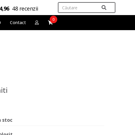
4,96
48 recenzii
0
O
Contact
iti
n stoc
olosit