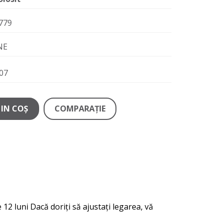
779
NE
07
IN COŞ
COMPARAŢIE
12 luni Dacă doriți să ajustați legarea, vă