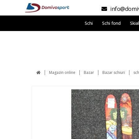
info@domiv
Schi
Schi fond
Skia
Magazin online
Bazar
Bazar schiuri
sch