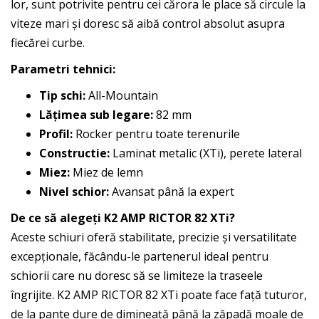
lor, sunt potrivite pentru cei cărora le place să circule la
viteze mari și doresc să aibă control absolut asupra
fiecărei curbe.
Parametri tehnici:
Tip schi:
All-Mountain
Lățimea sub legare:
82 mm
Profil:
Rocker pentru toate terenurile
Constructie:
Laminat metalic (XTi), perete lateral
Miez:
Miez de lemn
Nivel schior:
Avansat până la expert
De ce să alegeți K2 AMP RICTOR 82 XTi?
Aceste schiuri oferă stabilitate, precizie și versatilitate
excepționale, făcându-le partenerul ideal pentru
schiorii care nu doresc să se limiteze la traseele
îngrijite. K2 AMP RICTOR 82 XTi poate face față tuturor,
de la pante dure de dimineață până la zăpadă moale de