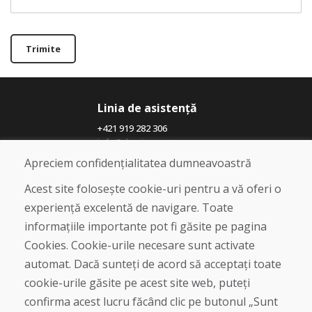
Trimite
Linia de asistență
+421 919 282 306
info@domivosport.ro
Apreciem confidențialitatea dumneavoastră
Despre noi
Acest site folosește cookie-uri pentru a vă oferi o
Blog
experiență excelentă de navigare. Toate
Despre noi
informațiile importante pot fi găsite pe pagina
Magazin
Contact
Cookies. Cookie-urile necesare sunt activate
automat. Dacă sunteți de acord să acceptați toate
Cumpărare
cookie-urile găsite pe acest site web, puteți
Magazin online
confirma acest lucru făcând clic pe butonul „Sunt