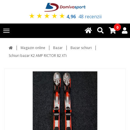
★
★
★
★
★
4,96
48 recenzii
0
Toggle
navigation
Magazin online
Bazar
Bazar schiuri
Schiuri bazar K2 AMP RICTOR 82 XTi