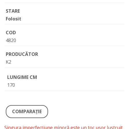
STARE
Folosit
COD
4820
PRODUCĂTOR
K2
LUNGIME CM
170
COMPARAŢIE
Singura imperfecțiune minoră este un toc ușor lustruit