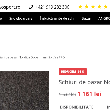
★
★
★
★
★
osport.ro
+421 919 282 306
lp
Snowboarding
Îmbrăcăminte de schi
Bazar
ANGR
hiuri de bazar Nordica Dobermann Spitfire PRO
REDUCERE 24 %
Schiuri de bazar 
1 161 lei
1 532 lei
DISPONIBILITATE
I