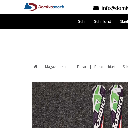
info@domiv
Schi
Schi fond
Skia
Magazin online
Bazar
Bazar schiuri
Sc