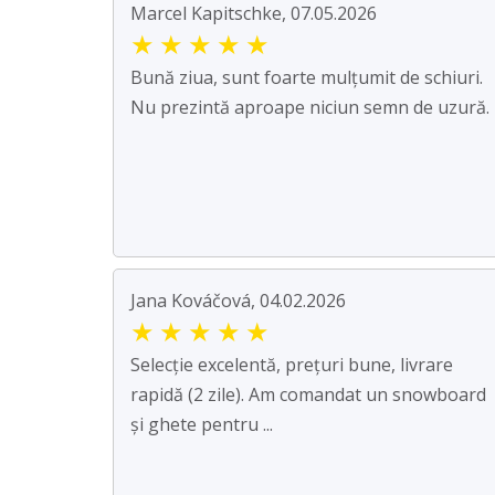
Marcel Kapitschke, 07.05.2026
★
★
★
★
★
Bună ziua, sunt foarte mulțumit de schiuri.
Nu prezintă aproape niciun semn de uzură.
Jana Kováčová, 04.02.2026
★
★
★
★
★
Selecție excelentă, prețuri bune, livrare
rapidă (2 zile). Am comandat un snowboard
și ghete pentru ...