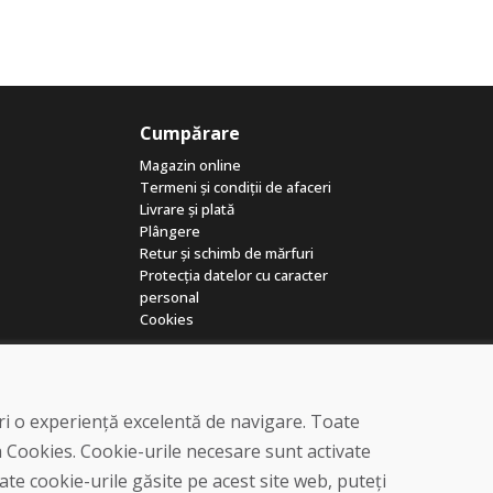
Cumpărare
Magazin online
Termeni și condiții de afaceri
Livrare și plată
Plângere
Retur și schimb de mărfuri
Protecția datelor cu caracter
personal
Cookies
eri o experiență excelentă de navigare. Toate
a Cookies. Cookie-urile necesare sunt activate
te cookie-urile găsite pe acest site web, puteți