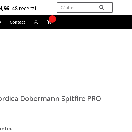
4,96
48 recenzii
0
O
Contact
Nordica Dobermann Spitfire PRO
n stoc