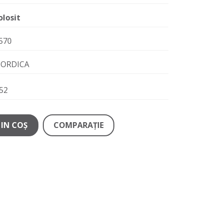
olosit
570
ORDICA
52
IN COŞ
COMPARAŢIE