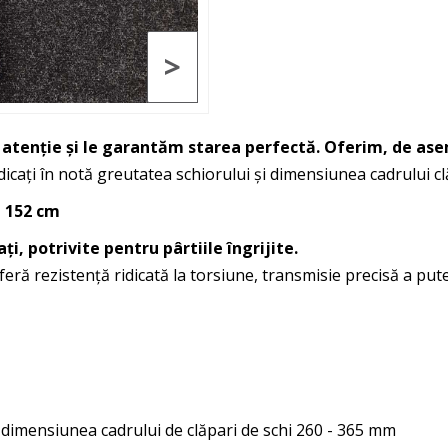
>
u atenție și le garantăm starea perfectă. Oferim, de ase
dicați în notă greutatea schiorului și dimensiunea cadrului c
 152 cm
i, potrivite pentru pârtiile îngrijite.
ră rezistență ridicată la torsiune, transmisie precisă a puteri
dimensiunea cadrului de clăpari de schi 260 - 365 mm