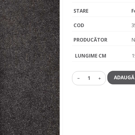
STARE
F
COD
3
PRODUCĂTOR
N
LUNGIME CM
1
ADAUGĂ 
1