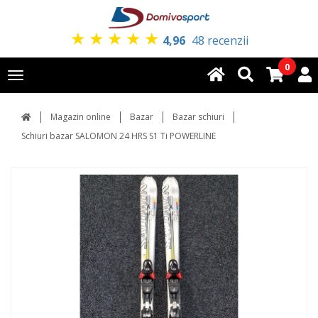
★
★
★
★
★
4,96
48 recenzii
0
Toggle
navigation
Magazin online
Bazar
Bazar schiuri
Schiuri bazar SALOMON 24 HRS S1 Ti POWERLINE