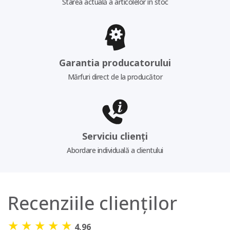
Starea actuală a articolelor în stoc
Garantia producatorului
Mărfuri direct de la producător
Serviciu clienți
Abordare individuală a clientului
Recenziile clienților
★
★
★
★
★
4,96