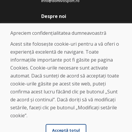
info@domivosport.ro
Despre noi
Blog
Despre noi
Apreciem confidențialitatea dumneavoastră
Magazin
Contact
Acest site folosește cookie-uri pentru a vă oferi o
experiență excelentă de navigare. Toate
Cumpărare
informațiile importante pot fi găsite pe pagina
Magazin online
Cookies. Cookie-urile necesare sunt activate
Termeni și condiții de afaceri
automat. Dacă sunteți de acord să acceptați toate
Livrare și plată
cookie-urile găsite pe acest site web, puteți
Plângere
Retur și schimb de mărfuri
confirma acest lucru făcând clic pe butonul „Sunt
Protecția datelor cu caracter personal
de acord și continui”. Dacă doriți să vă modificați
Cookies
setările, faceți clic pe butonul „Modificați setările
cookie”.
Acceptă totul