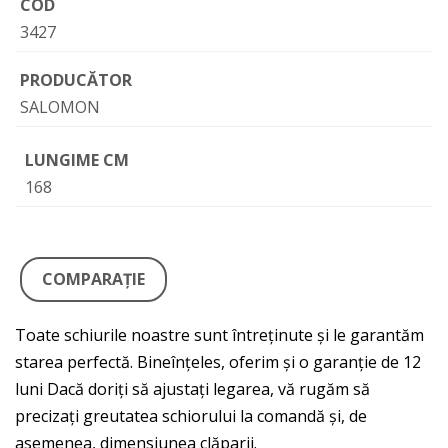
COD
3427
PRODUCĂTOR
SALOMON
LUNGIME CM
168
COMPARAŢIE
Toate schiurile noastre sunt întreținute și le garantăm
starea perfectă. Bineînțeles, oferim și o garanție de 12
luni Dacă doriți să ajustați legarea, vă rugăm să
precizați greutatea schiorului la comandă și, de
asemenea, dimensiunea clăparii.