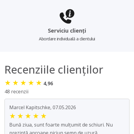
Serviciu clienți
Abordare individuală a clientului
Recenziile clienților
★
★
★
★
★
4,96
48 recenzii
Marcel Kapitschke, 07.05.2026
★
★
★
★
★
Bună ziua, sunt foarte mulțumit de schiuri. Nu
prezintă aproape niciun semn de uzură.