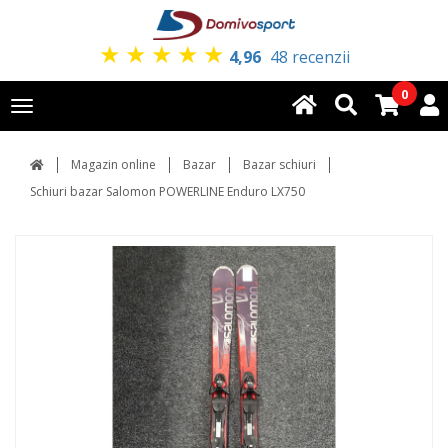
★
★
★
★
★
4,96
48 recenzii
0
Toggle
navigation
Magazin online
Bazar
Bazar schiuri
Schiuri bazar Salomon POWERLINE Enduro LX750