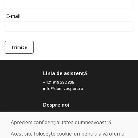
E-mail
Trimite
Linia de asistență
+421 919 282 306
info@domivosport.ro
Despre noi
Blog
Despre noi
Apreciem confidențialitatea dumneavoastră
Magazin
Contact
Acest site folosește cookie-uri pentru a vă oferi o