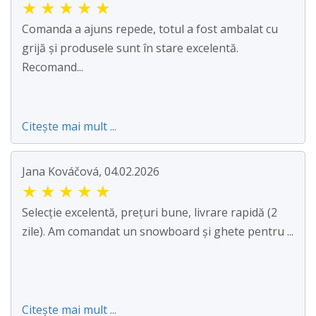
★
★
★
★
★
Comanda a ajuns repede, totul a fost ambalat cu
grijă și produsele sunt în stare excelentă.
Recomand...
Citește mai mult ...
Jana Kováčová, 04.02.2026
★
★
★
★
★
Selecție excelentă, prețuri bune, livrare rapidă (2
zile). Am comandat un snowboard și ghete pentru ...
Citește mai mult ...