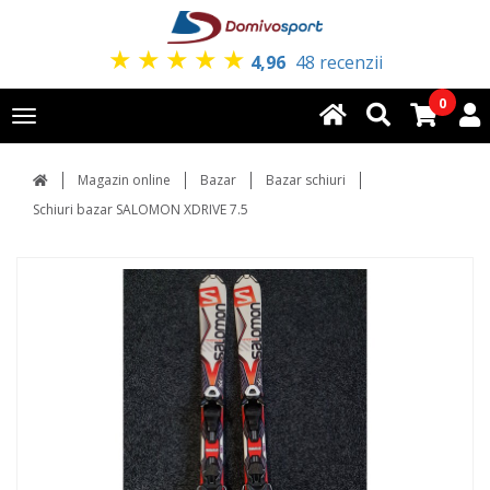
★
★
★
★
★
4,96
48 recenzii
0
Toggle
navigation
Magazin online
Bazar
Bazar schiuri
Schiuri bazar SALOMON XDRIVE 7.5