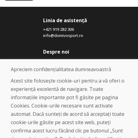
Linia de asistență
+421 919 282 306
info@domivosport.ro
Despre noi
Blog
Despre noi
Apreciem confidențialitatea dumneavoastră
Magazin
Contact
Acest site folosește cookie-uri pentru a vă oferi o
experiență excelentă de navigare. Toate
Cumpărare
informațiile importante pot fi găsite pe pagina
Magazin online
Cookies. Cookie-urile necesare sunt activate
Termeni și condiții de afaceri
automat. Dacă sunteți de acord să acceptați toate
Livrare și plată
cookie-urile găsite pe acest site web, puteți
Plângere
Retur și schimb de mărfuri
confirma acest lucru făcând clic pe butonul „Sunt
Protecția datelor cu caracter personal