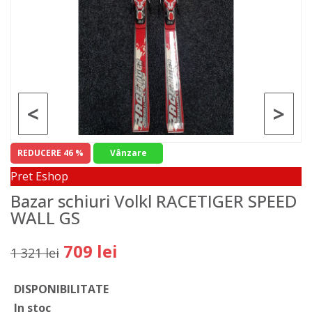
<
>
REDUCERE 46 %
Vânzare
Pret Eshop
Bazar schiuri Volkl RACETIGER SPEED
WALL GS
709 lei
1 321 lei
DISPONIBILITATE
In stoc