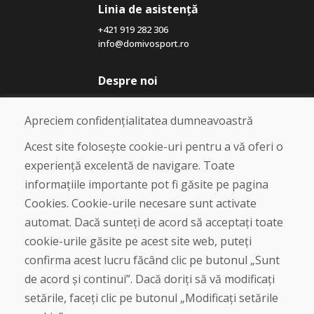
Linia de asistență
+421 919 282 306
info@domivosport.ro
Despre noi
Blog
Despre noi
Apreciem confidențialitatea dumneavoastră
Magazin
Contact
Acest site folosește cookie-uri pentru a vă oferi o
experiență excelentă de navigare. Toate
Cumpărare
informațiile importante pot fi găsite pe pagina
Magazin online
Cookies. Cookie-urile necesare sunt activate
Termeni și condiții de afaceri
automat. Dacă sunteți de acord să acceptați toate
Livrare și plată
cookie-urile găsite pe acest site web, puteți
Plângere
Retur și schimb de mărfuri
confirma acest lucru făcând clic pe butonul „Sunt
Protecția datelor cu caracter personal
de acord și continui”. Dacă doriți să vă modificați
Cookies
setările, faceți clic pe butonul „Modificați setările