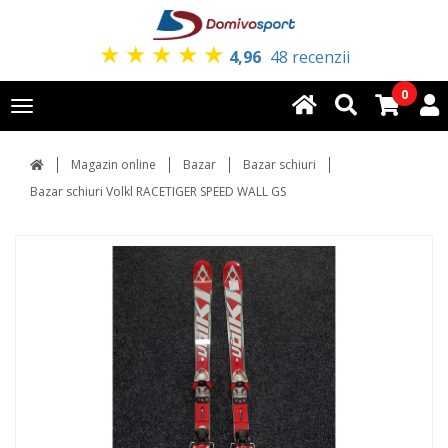
★
★
★
★
★
4,96
48 recenzii
0
Toggle
navigation
Magazin online
Bazar
Bazar schiuri
Bazar schiuri Volkl RACETIGER SPEED WALL GS