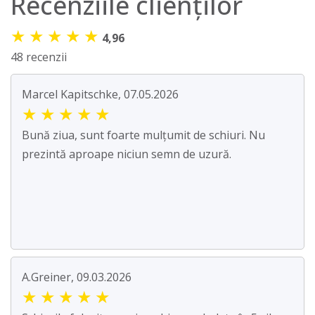
Recenziile clienților
★
★
★
★
★
4,96
48 recenzii
Marcel Kapitschke, 07.05.2026
★
★
★
★
★
Bună ziua, sunt foarte mulțumit de schiuri. Nu
prezintă aproape niciun semn de uzură.
A.Greiner, 09.03.2026
★
★
★
★
★