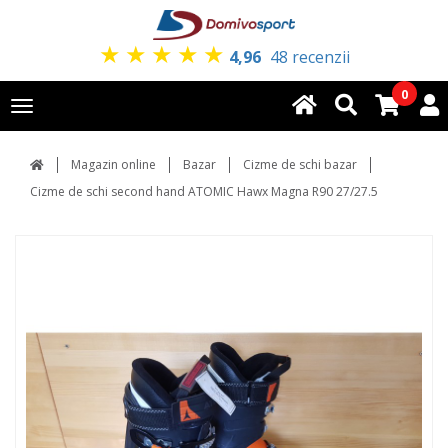
★
★
★
★
★
4,96
48 recenzii
0
Toggle
navigation
Magazin online
Bazar
Cizme de schi bazar
Cizme de schi second hand ATOMIC Hawx Magna R90 27/27.5