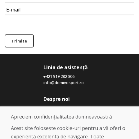
E-mail
Trimite
Linia de asistență
+421 919 282 306
info@domivosport.ro
Despre noi
Blog
Despre noi
Apreciem confidențialitatea dumneavoastră
Magazin
Contact
Acest site folosește cookie-uri pentru a vă oferi o
experiență excelentă de navigare. Toate