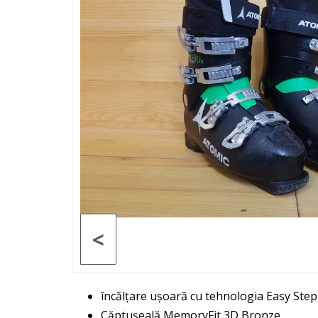
<
încălțare ușoară cu tehnologia Easy Step
Căptușeală MemoryFit 3D Bronze