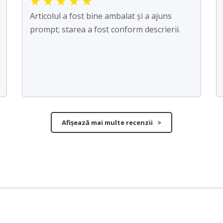
★
★
★
★
★
Articolul a fost bine ambalat și a ajuns
prompt; starea a fost conform descrierii.
Afișează mai multe recenzii >