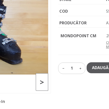
COD
5
PRODUCĂTOR
A
MONDOPOINT CM
2
C
M
ADAUGĂ 
1
>
-In