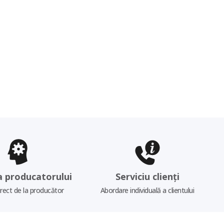
a producatorului
Serviciu clienți
irect de la producător
Abordare individuală a clientului