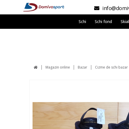
info@domiv
Schi
Schi fond
Skia
Magazin online
Bazar
Cizme de schi bazar