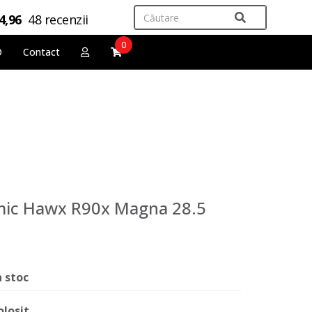
4,96
48 recenzii
0
O
Contact
omic Hawx R90x Magna 28.5
n stoc
olosit