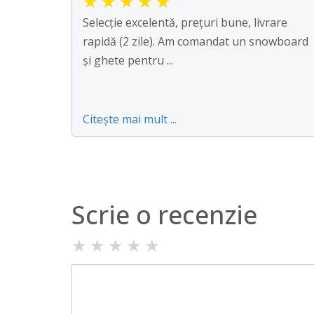
★
★
★
★
★
Selecție excelentă, prețuri bune, livrare
rapidă (2 zile). Am comandat un snowboard
și ghete pentru ...
Citește mai mult ...
Scrie o recenzie
★
★
★
★
★