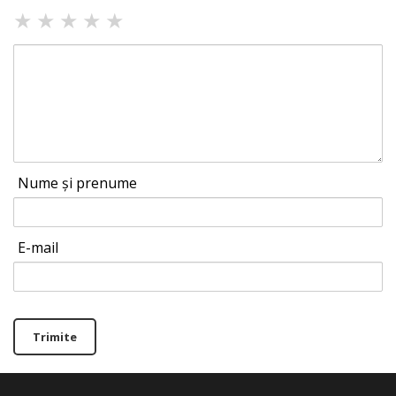
★
★
★
★
★
Nume și prenume
E-mail
Trimite