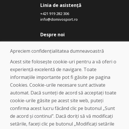
Linia de asistență
+421 919 282 306
info@domivosport.ro
Despre noi
Blog
Despre noi
Apreciem confidențialitatea dumneavoastră
Magazin
Contact
Acest site folosește cookie-uri pentru a vă oferi o
experiență excelentă de navigare. Toate
Cumpărare
informațiile importante pot fi găsite pe pagina
Magazin online
Cookies. Cookie-urile necesare sunt activate
Termeni și condiții de afaceri
automat. Dacă sunteți de acord să acceptați toate
Livrare și plată
cookie-urile găsite pe acest site web, puteți
Plângere
Retur și schimb de mărfuri
confirma acest lucru făcând clic pe butonul „Sunt
Protecția datelor cu caracter personal
de acord și continui”. Dacă doriți să vă modificați
Cookies
setările, faceți clic pe butonul „Modificați setările