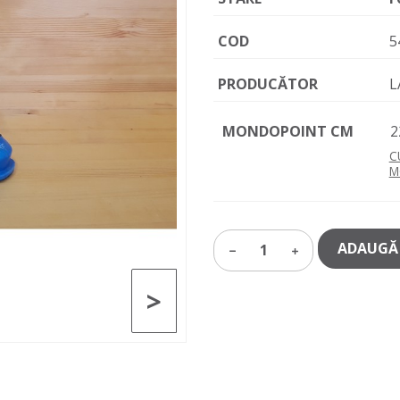
COD
5
PRODUCĂTOR
L
MONDOPOINT CM
2
C
M
ADAUGĂ 
1
>