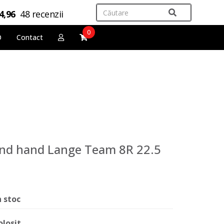
4,96
48 recenzii
0
O
Contact
ond hand Lange Team 8R 22.5
n stoc
olosit