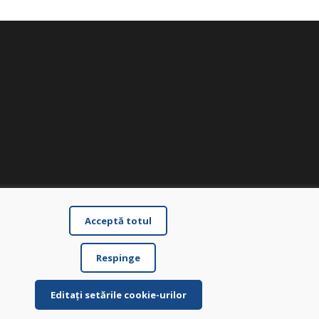
Acceptă totul
Respinge
Editați setările cookie-urilor