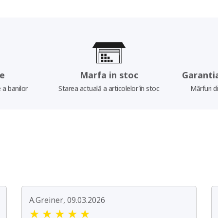
re
Marfa in stoc
Garanti
 a banilor
Starea actuală a articolelor în stoc
Mărfuri d
A.Greiner, 09.03.2026
★
★
★
★
★