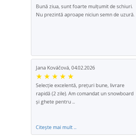
Bună ziua, sunt foarte mulțumit de schiuri.
Nu prezintă aproape niciun semn de uzură.
Jana Kováčová, 04.02.2026
★
★
★
★
★
Selecție excelentă, prețuri bune, livrare
rapidă (2 zile). Am comandat un snowboard
și ghete pentru ...
Citește mai mult ...