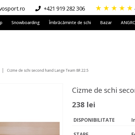
★
★
★
★
★
osport.ro
+421 919 282 306
lp
Snowboarding
Îmbrăcăminte de schi
Bazar
ANGR
Cizme de schi second hand Lange Team 8R 22.5
Cizme de schi sec
238 lei
DISPONIBILITATE
I
STARE
F