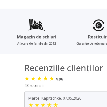
Magazin de schiuri
Restitui
Afacere de familie din 2012
Garanție de returnare
Recenziile clienților
★
★
★
★
★
4,96
48 recenzii
Marcel Kapitschke, 07.05.2026
★
★
★
★
★