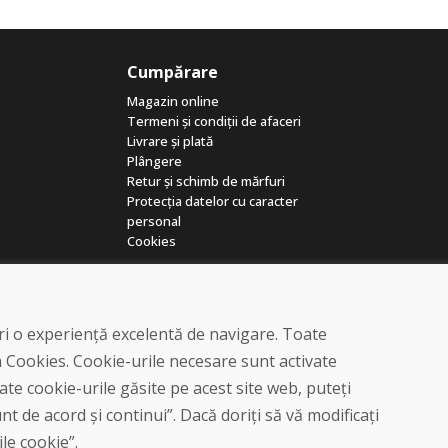
Cumpărare
Magazin online
Termeni și condiții de afaceri
Livrare și plată
Plângere
Retur și schimb de mărfuri
Protecția datelor cu caracter
personal
Cookies
eri o experiență excelentă de navigare. Toate
a Cookies. Cookie-urile necesare sunt activate
te cookie-urile găsite pe acest site web, puteți
© DOMIVOSPORT 2026, Toate drepturile rezervate
t de acord și continui”. Dacă doriți să vă modificați
DUFEKSOFT
-
crearea site-ului web
,
crearea de magazine electronice
ile cookie”.