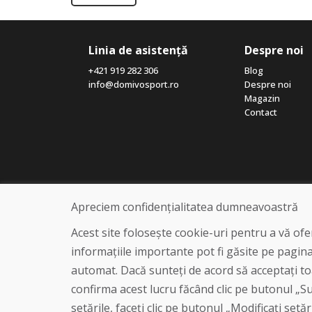
Linia de asistență
Despre noi
+421 919 282 306
Blog
info@domivosport.ro
Despre noi
Magazin
Contact
Apreciem confidențialitatea dumneavoastră
Acest site folosește cookie-uri pentru a vă of
informațiile importante pot fi găsite pe pagin
automat. Dacă sunteți de acord să acceptați toa
confirma acest lucru făcând clic pe butonul „Sun
setările, faceți clic pe butonul „Modificați setăr