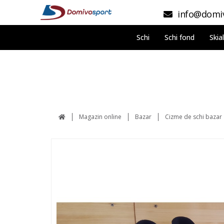
info@domiv
Schi
Schi fond
Skia
Magazin online
Bazar
Cizme de schi bazar