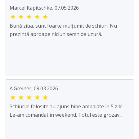
Marcel Kapitschke, 07.05.2026
★
★
★
★
★
Bună ziua, sunt foarte mulțumit de schiuri. Nu
prezintă aproape niciun semn de uzură.
A.Greiner, 09.03.2026
★
★
★
★
★
Schiurile folosite au ajuns bine ambalate în 5 zile.
Le-am comandat în weekend. Totul este grozav...