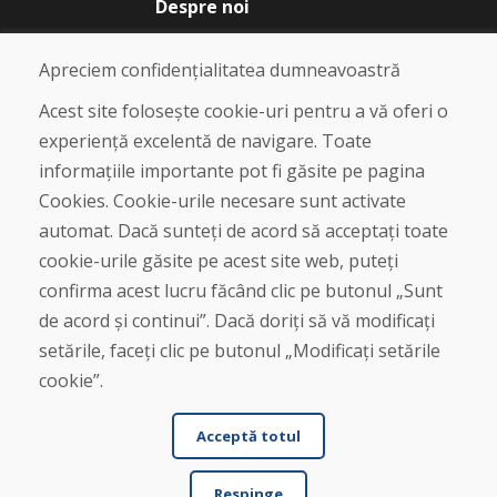
Despre noi
Blog
Despre noi
Apreciem confidențialitatea dumneavoastră
Magazin
Contact
Acest site folosește cookie-uri pentru a vă oferi o
experiență excelentă de navigare. Toate
Cumpărare
informațiile importante pot fi găsite pe pagina
Magazin online
Cookies. Cookie-urile necesare sunt activate
Termeni și condiții de afaceri
automat. Dacă sunteți de acord să acceptați toate
Livrare și plată
cookie-urile găsite pe acest site web, puteți
Plângere
Retur și schimb de mărfuri
confirma acest lucru făcând clic pe butonul „Sunt
Protecția datelor cu caracter personal
de acord și continui”. Dacă doriți să vă modificați
Cookies
setările, faceți clic pe butonul „Modificați setările
cookie”.
Acceptă totul
Respinge