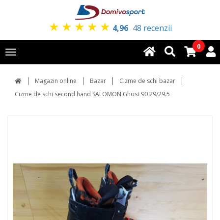
★
★
★
★
★
4,96
48 recenzii
0
Toggle
navigation
Magazin online
Bazar
Cizme de schi bazar
Cizme de schi second hand SALOMON Ghost 90 29/29.5