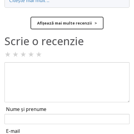
Citește mai mult ...
Afișează mai multe recenzii >
Scrie o recenzie
★
★
★
★
★
Nume și prenume
E-mail