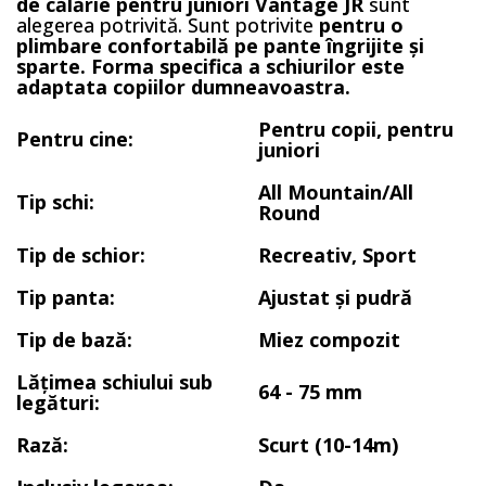
de călărie pentru juniori Vantage JR
sunt
alegerea potrivită. Sunt potrivite
pentru o
plimbare confortabilă pe pante îngrijite și
sparte.
Forma specifica a schiurilor este
adaptata copiilor dumneavoastra.
Pentru copii, pentru
Pentru cine:
juniori
All Mountain/All
Tip schi:
Round
Tip de schior:
Recreativ, Sport
Tip panta:
Ajustat și pudră
Tip de bază:
Miez compozit
Lățimea schiului sub
64 - 75 mm
legături:
Rază:
Scurt (10-14m)