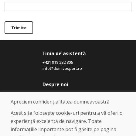
Trimite
Linia de asistență
+421 919 282 306
info@domivosport.ro
Despre noi
Blog
Despre noi
Apreciem confidențialitatea dumneavoastră
Magazin
Contact
Acest site folosește cookie-uri pentru a vă oferi o
experiență excelentă de navigare. Toate
Cumpărare
informațiile importante pot fi găsite pe pagina